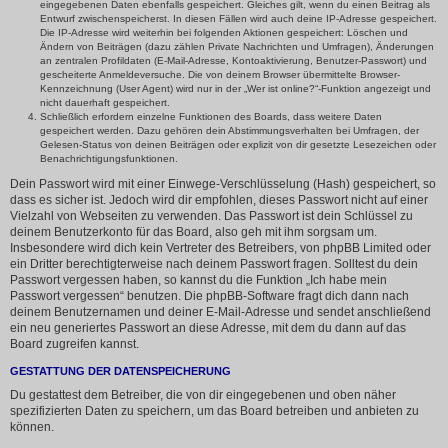
eingegebenen Daten ebenfalls gespeichert. Gleiches gilt, wenn du einen Beitrag als
Entwurf zwischenspeicherst. In diesen Fällen wird auch deine IP-Adresse gespeichert.
Die IP-Adresse wird weiterhin bei folgenden Aktionen gespeichert: Löschen und
Ändern von Beiträgen (dazu zählen Private Nachrichten und Umfragen), Änderungen
an zentralen Profildaten (E-Mail-Adresse, Kontoaktivierung, Benutzer-Passwort) und
gescheiterte Anmeldeversuche. Die von deinem Browser übermittelte Browser-
Kennzeichnung (User Agent) wird nur in der „Wer ist online?“-Funktion angezeigt und
nicht dauerhaft gespeichert.
Schließlich erfordern einzelne Funktionen des Boards, dass weitere Daten
gespeichert werden. Dazu gehören dein Abstimmungsverhalten bei Umfragen, der
Gelesen-Status von deinen Beiträgen oder explizit von dir gesetzte Lesezeichen oder
Benachrichtigungsfunktionen.
Dein Passwort wird mit einer Einwege-Verschlüsselung (Hash) gespeichert, so
dass es sicher ist. Jedoch wird dir empfohlen, dieses Passwort nicht auf einer
Vielzahl von Webseiten zu verwenden. Das Passwort ist dein Schlüssel zu
deinem Benutzerkonto für das Board, also geh mit ihm sorgsam um.
Insbesondere wird dich kein Vertreter des Betreibers, von phpBB Limited oder
ein Dritter berechtigterweise nach deinem Passwort fragen. Solltest du dein
Passwort vergessen haben, so kannst du die Funktion „Ich habe mein
Passwort vergessen“ benutzen. Die phpBB-Software fragt dich dann nach
deinem Benutzernamen und deiner E-Mail-Adresse und sendet anschließend
ein neu generiertes Passwort an diese Adresse, mit dem du dann auf das
Board zugreifen kannst.
GESTATTUNG DER DATENSPEICHERUNG
Du gestattest dem Betreiber, die von dir eingegebenen und oben näher
spezifizierten Daten zu speichern, um das Board betreiben und anbieten zu
können.