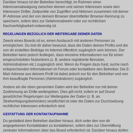
Darüber hinaus ist der Betreiber berechtigt, im Rahmen einer
Interessenabwägung zwischen deinen und seinen Interessen sowie den
Interessen Dritter, Zeitpunkte von Zugriffen und Aktionen zusammen mit deiner
IP-Adresse und der von deinem Browser übermittelter Browser-Kennung zu
speichern, sofern dies zur Gefahrenabwehr oder zur rechtlichen
Nachverfolgbarkeit notwendig ist.
REGELUNGEN BEZÜGLICH DER WEITERGABE DEINER DATEN
Zweck eines Boards ist es, einen Austausch mit anderen Personen zu
ermöglichen. Du bist dir daher bewusst, dass die Daten deines Profils und die
von dir erstellten Beiträge im Internet öffentlich zugänglich sein können. Der
Betreiber kann jedoch festlegen, dass einzelne Informationen nur für einen
eingeschränkten Nutzerkreis (z. B. andere registrierte Benutzer,
Administratoren etc.) zugänglich sind. Wenn du Fragen dazu hast, suche nach
entsprechenden Informationen im Forum oder kontaktiere den Betreiber. Die E-
Mail-Adresse aus deinem Profil ist dabei jedoch nur für den Betreiber und von
ihm beauftragte Personen (Administratoren) zugänglich.
Andere als die oben genannten Daten wird der Betreiber nur mit deiner
Zustimmung an Dritte weitergeben. Dies gilt nicht, sofern er auf Grund
gesetzlicher Regelungen zur Weitergabe der Daten (z. B. an
Strafverfolgungsbehörden) verpflichtet ist oder die Daten zur Durchsetzung
rechtlicher Interessen erforderlich sind.
GESTATTUNG DER KONTAKTAUFNAHME
Du gestattest dem Betreiber darüber hinaus, dich unter den von dir
angegebenen Kontaktdaten zu kontaktieren, sofern dies zur Übermittlung
zentraler Informationen über das Board erforderlich ist. Darüber hinaus dürfen