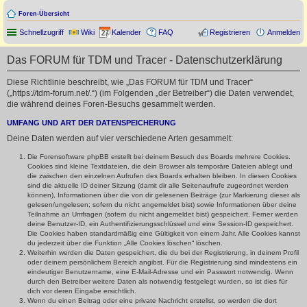
Foren-Übersicht
Schnellzugriff
Wiki
Kalender
FAQ
Registrieren
Anmelden
Das FORUM für TDM und Tracer - Datenschutzerklärung
Diese Richtlinie beschreibt, wie „Das FORUM für TDM und Tracer“
(„https://tdm-forum.net/.“) (im Folgenden „der Betreiber“) die Daten verwendet,
die während deines Foren-Besuchs gesammelt werden.
UMFANG UND ART DER DATENSPEICHERUNG
Deine Daten werden auf vier verschiedene Arten gesammelt:
Die Forensoftware phpBB erstellt bei deinem Besuch des Boards mehrere Cookies.
Cookies sind kleine Textdateien, die dein Browser als temporäre Dateien ablegt und
die zwischen den einzelnen Aufrufen des Boards erhalten bleiben. In diesen Cookies
sind die aktuelle ID deiner Sitzung (damit dir alle Seitenaufrufe zugeordnet werden
können), Informationen über die von dir gelesenen Beiträge (zur Markierung dieser als
gelesen/ungelesen; sofern du nicht angemeldet bist) sowie Informationen über deine
Teilnahme an Umfragen (sofern du nicht angemeldet bist) gespeichert. Ferner werden
deine Benutzer-ID, ein Authentifizierungsschlüssel und eine Session-ID gespeichert.
Die Cookies haben standardmäßig eine Gültigkeit von einem Jahr. Alle Cookies kannst
du jederzeit über die Funktion „Alle Cookies löschen“ löschen.
Weiterhin werden die Daten gespeichert, die du bei der Registrierung, in deinem Profil
oder deinem persönlichem Bereich angibst. Für die Registrierung sind mindestens ein
eindeutiger Benutzername, eine E-Mail-Adresse und ein Passwort notwendig. Wenn
durch den Betreiber weitere Daten als notwendig festgelegt wurden, so ist dies für
dich vor deren Eingabe ersichtlich.
Wenn du einen Beitrag oder eine private Nachricht erstellst, so werden die dort