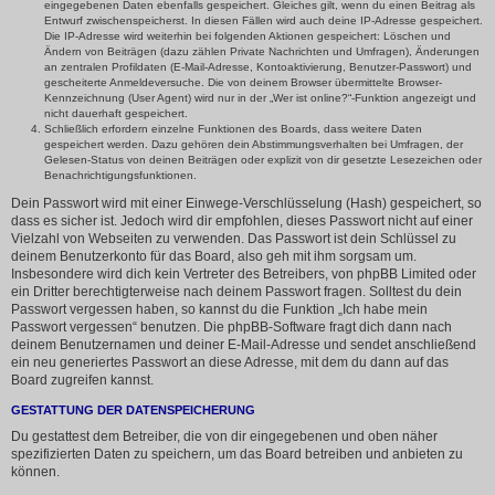
eingegebenen Daten ebenfalls gespeichert. Gleiches gilt, wenn du einen Beitrag als
Entwurf zwischenspeicherst. In diesen Fällen wird auch deine IP-Adresse gespeichert.
Die IP-Adresse wird weiterhin bei folgenden Aktionen gespeichert: Löschen und
Ändern von Beiträgen (dazu zählen Private Nachrichten und Umfragen), Änderungen
an zentralen Profildaten (E-Mail-Adresse, Kontoaktivierung, Benutzer-Passwort) und
gescheiterte Anmeldeversuche. Die von deinem Browser übermittelte Browser-
Kennzeichnung (User Agent) wird nur in der „Wer ist online?“-Funktion angezeigt und
nicht dauerhaft gespeichert.
Schließlich erfordern einzelne Funktionen des Boards, dass weitere Daten
gespeichert werden. Dazu gehören dein Abstimmungsverhalten bei Umfragen, der
Gelesen-Status von deinen Beiträgen oder explizit von dir gesetzte Lesezeichen oder
Benachrichtigungsfunktionen.
Dein Passwort wird mit einer Einwege-Verschlüsselung (Hash) gespeichert, so
dass es sicher ist. Jedoch wird dir empfohlen, dieses Passwort nicht auf einer
Vielzahl von Webseiten zu verwenden. Das Passwort ist dein Schlüssel zu
deinem Benutzerkonto für das Board, also geh mit ihm sorgsam um.
Insbesondere wird dich kein Vertreter des Betreibers, von phpBB Limited oder
ein Dritter berechtigterweise nach deinem Passwort fragen. Solltest du dein
Passwort vergessen haben, so kannst du die Funktion „Ich habe mein
Passwort vergessen“ benutzen. Die phpBB-Software fragt dich dann nach
deinem Benutzernamen und deiner E-Mail-Adresse und sendet anschließend
ein neu generiertes Passwort an diese Adresse, mit dem du dann auf das
Board zugreifen kannst.
GESTATTUNG DER DATENSPEICHERUNG
Du gestattest dem Betreiber, die von dir eingegebenen und oben näher
spezifizierten Daten zu speichern, um das Board betreiben und anbieten zu
können.