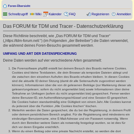
Foren-Übersicht
Schnellzugriff
Wiki
Kalender
FAQ
Registrieren
Anmelden
Das FORUM für TDM und Tracer - Datenschutzerklärung
Diese Richtlinie beschreibt, wie „Das FORUM für TDM und Tracer“
(„https://tdm-forum.net/.“) (im Folgenden „der Betreiber“) die Daten verwendet,
die während deines Foren-Besuchs gesammelt werden.
UMFANG UND ART DER DATENSPEICHERUNG
Deine Daten werden auf vier verschiedene Arten gesammelt:
Die Forensoftware phpBB erstellt bei deinem Besuch des Boards mehrere Cookies.
Cookies sind kleine Textdateien, die dein Browser als temporäre Dateien ablegt und
die zwischen den einzelnen Aufrufen des Boards erhalten bleiben. In diesen Cookies
sind die aktuelle ID deiner Sitzung (damit dir alle Seitenaufrufe zugeordnet werden
können), Informationen über die von dir gelesenen Beiträge (zur Markierung dieser als
gelesen/ungelesen; sofern du nicht angemeldet bist) sowie Informationen über deine
Teilnahme an Umfragen (sofern du nicht angemeldet bist) gespeichert. Ferner werden
deine Benutzer-ID, ein Authentifizierungsschlüssel und eine Session-ID gespeichert.
Die Cookies haben standardmäßig eine Gültigkeit von einem Jahr. Alle Cookies kannst
du jederzeit über die Funktion „Alle Cookies löschen“ löschen.
Weiterhin werden die Daten gespeichert, die du bei der Registrierung, in deinem Profil
oder deinem persönlichem Bereich angibst. Für die Registrierung sind mindestens ein
eindeutiger Benutzername, eine E-Mail-Adresse und ein Passwort notwendig. Wenn
durch den Betreiber weitere Daten als notwendig festgelegt wurden, so ist dies für
dich vor deren Eingabe ersichtlich.
Wenn du einen Beitrag oder eine private Nachricht erstellst, so werden die dort