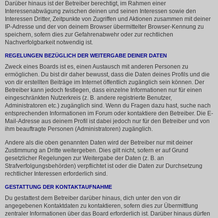
Darüber hinaus ist der Betreiber berechtigt, im Rahmen einer
Interessenabwägung zwischen deinen und seinen Interessen sowie den
Interessen Dritter, Zeitpunkte von Zugriffen und Aktionen zusammen mit deiner
IP-Adresse und der von deinem Browser übermittelter Browser-Kennung zu
speichern, sofern dies zur Gefahrenabwehr oder zur rechtlichen
Nachverfolgbarkeit notwendig ist.
REGELUNGEN BEZÜGLICH DER WEITERGABE DEINER DATEN
Zweck eines Boards ist es, einen Austausch mit anderen Personen zu
ermöglichen. Du bist dir daher bewusst, dass die Daten deines Profils und die
von dir erstellten Beiträge im Internet öffentlich zugänglich sein können. Der
Betreiber kann jedoch festlegen, dass einzelne Informationen nur für einen
eingeschränkten Nutzerkreis (z. B. andere registrierte Benutzer,
Administratoren etc.) zugänglich sind. Wenn du Fragen dazu hast, suche nach
entsprechenden Informationen im Forum oder kontaktiere den Betreiber. Die E-
Mail-Adresse aus deinem Profil ist dabei jedoch nur für den Betreiber und von
ihm beauftragte Personen (Administratoren) zugänglich.
Andere als die oben genannten Daten wird der Betreiber nur mit deiner
Zustimmung an Dritte weitergeben. Dies gilt nicht, sofern er auf Grund
gesetzlicher Regelungen zur Weitergabe der Daten (z. B. an
Strafverfolgungsbehörden) verpflichtet ist oder die Daten zur Durchsetzung
rechtlicher Interessen erforderlich sind.
GESTATTUNG DER KONTAKTAUFNAHME
Du gestattest dem Betreiber darüber hinaus, dich unter den von dir
angegebenen Kontaktdaten zu kontaktieren, sofern dies zur Übermittlung
zentraler Informationen über das Board erforderlich ist. Darüber hinaus dürfen