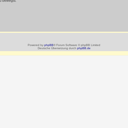
d bewegst.
Powered by
phpBB
® Forum Software © phpBB Limited
Deutsche Übersetzung durch
phpBB.de