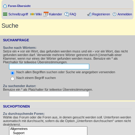
Foren-Übersicht
Schnellzugriff
Wiki
Kalender
FAQ
Registrieren
Anmelden
Suche
SUCHANFRAGE
Suche nach Wörtern:
Setze ein
+
vor ein Wort, das gefunden werden muss und ein
-
vor ein Wort, das nicht
gefunden werden darf. Verwende mehrere Wörter getrennt durch
|
innerhalb einer
Klammer, wenn nur eines der Wörter gefunden werden muss. Benutze ein * als
Platzhalter für teilweise Übereinstimmungen.
Nach allen Begriffen suchen oder Suche wie angegeben verwenden
Nach einem Begriff suchen
Zu suchender Autor:
Benutze ein * als Platzhalter für teilweise Übereinstimmungen.
SUCHOPTIONEN
Zu durchsuchende Foren:
Wähle das Forum oder die Foren aus, in denen gesucht werden soll. Unterforen werden
automatisch mit durchsucht, sofern du die Option „Unterforen durchsuchen“ unten nicht
deaktivierst.