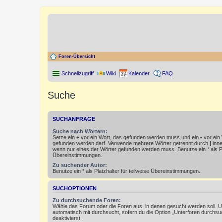
Foren-Übersicht
Schnellzugriff
Wiki
Kalender
FAQ
Suche
SUCHANFRAGE
Suche nach Wörtern:
Setze ein
+
vor ein Wort, das gefunden werden muss und ein
-
vor ein 
gefunden werden darf. Verwende mehrere Wörter getrennt durch
|
inne
wenn nur eines der Wörter gefunden werden muss. Benutze ein * als Pla
Übereinstimmungen.
Zu suchender Autor:
Benutze ein * als Platzhalter für teilweise Übereinstimmungen.
SUCHOPTIONEN
Zu durchsuchende Foren:
Wähle das Forum oder die Foren aus, in denen gesucht werden soll. 
automatisch mit durchsucht, sofern du die Option „Unterforen durchsu
deaktivierst.