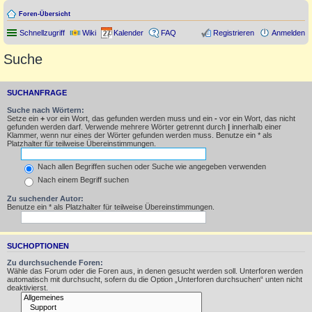
Foren-Übersicht
Schnellzugriff
Wiki
Kalender
FAQ
Registrieren
Anmelden
Suche
SUCHANFRAGE
Suche nach Wörtern:
Setze ein
+
vor ein Wort, das gefunden werden muss und ein
-
vor ein Wort, das nicht
gefunden werden darf. Verwende mehrere Wörter getrennt durch
|
innerhalb einer
Klammer, wenn nur eines der Wörter gefunden werden muss. Benutze ein * als
Platzhalter für teilweise Übereinstimmungen.
Nach allen Begriffen suchen oder Suche wie angegeben verwenden
Nach einem Begriff suchen
Zu suchender Autor:
Benutze ein * als Platzhalter für teilweise Übereinstimmungen.
SUCHOPTIONEN
Zu durchsuchende Foren:
Wähle das Forum oder die Foren aus, in denen gesucht werden soll. Unterforen werden
automatisch mit durchsucht, sofern du die Option „Unterforen durchsuchen“ unten nicht
deaktivierst.