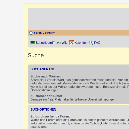
Foren-Übersicht
Schnellzugriff
Wiki
Kalender
FAQ
Suche
SUCHANFRAGE
Suche nach Wörtern:
Setze ein
+
vor ein Wort, das gefunden werden muss und ein
-
vor ein 
gefunden werden darf. Verwende mehrere Wörter getrennt durch
|
inne
wenn nur eines der Wörter gefunden werden muss. Benutze ein * als Pla
Übereinstimmungen.
Zu suchender Autor:
Benutze ein * als Platzhalter für teilweise Übereinstimmungen.
SUCHOPTIONEN
Zu durchsuchende Foren:
Wähle das Forum oder die Foren aus, in denen gesucht werden soll. 
automatisch mit durchsucht, sofern du die Option „Unterforen durchsu
deaktivierst.