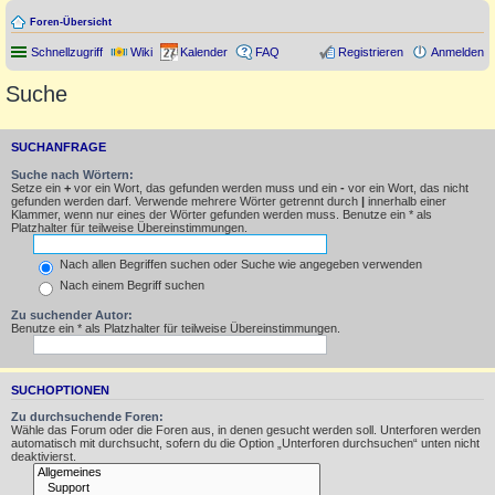
Foren-Übersicht
Schnellzugriff
Wiki
Kalender
FAQ
Registrieren
Anmelden
Suche
SUCHANFRAGE
Suche nach Wörtern:
Setze ein
+
vor ein Wort, das gefunden werden muss und ein
-
vor ein Wort, das nicht
gefunden werden darf. Verwende mehrere Wörter getrennt durch
|
innerhalb einer
Klammer, wenn nur eines der Wörter gefunden werden muss. Benutze ein * als
Platzhalter für teilweise Übereinstimmungen.
Nach allen Begriffen suchen oder Suche wie angegeben verwenden
Nach einem Begriff suchen
Zu suchender Autor:
Benutze ein * als Platzhalter für teilweise Übereinstimmungen.
SUCHOPTIONEN
Zu durchsuchende Foren:
Wähle das Forum oder die Foren aus, in denen gesucht werden soll. Unterforen werden
automatisch mit durchsucht, sofern du die Option „Unterforen durchsuchen“ unten nicht
deaktivierst.