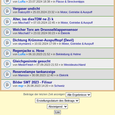
von
LuRa
» 23.07.2024 18:38 » in
Pässe & Streckentipps
Vergaser undicht
von
fraissy69
» 25.03.2024 23:32 » in
Motor, Getriebe & Auspuff
Alter, iss diexTDM ne Zi k
von
Mischa67
» 07.03.2024 22:45 » in
Motor, Getriebe & Auspuff
Welcher Torx am Drsosselklappensensor
von
Mischa67
» 23.02.2024 00:23 » in
Elektrik
Dichtung Krümmer-Auspufftopf (Devil)
von
skymann1
» 10.02.2024 17:09 » in
Motor, Getriebe & Auspuff
Regenjacke u. Hose
von
LuRa
» 06.10.2023 21:52 » in
Bekleidung & Helme
Gleichgesinnte gesucht
von
MisterFinish
» 07.09.2023 21:53 » in
Westdeutschland
Reservelampe tankanzeige
von
Mansize
» 30.08.2023 12:40 » in
Elektrik
Bilder SMT 2023 - Filisur
von
mgr
» 26.08.2023 14:20 » in
Schweiz
Beiträge der letzten Zeit anzeigen