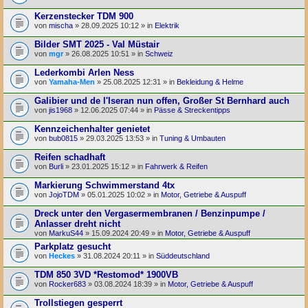
Kerzenstecker TDM 900
von
mischa
» 28.09.2025 10:12 » in
Elektrik
Bilder SMT 2025 - Val Müstair
von
mgr
» 26.08.2025 10:51 » in
Schweiz
Lederkombi Arlen Ness
von
Yamaha-Men
» 25.08.2025 12:31 » in
Bekleidung & Helme
Galibier und de l'Iseran nun offen, Großer St Bernhard auch
von
jis1968
» 12.06.2025 07:44 » in
Pässe & Streckentipps
Kennzeichenhalter genietet
von
bub0815
» 29.03.2025 13:53 » in
Tuning & Umbauten
Reifen schadhaft
von
Burli
» 23.01.2025 15:12 » in
Fahrwerk & Reifen
Markierung Schwimmerstand 4tx
von
JojoTDM
» 05.01.2025 10:02 » in
Motor, Getriebe & Auspuff
Dreck unter den Vergasermembranen / Benzinpumpe /
Anlasser dreht nicht
von
MarkuS44
» 15.09.2024 20:49 » in
Motor, Getriebe & Auspuff
Parkplatz gesucht
von
Heckes
» 31.08.2024 20:11 » in
Süddeutschland
TDM 850 3VD *Restomod* 1900VB
von
Rocker683
» 03.08.2024 18:39 » in
Motor, Getriebe & Auspuff
Trollstiegen gesperrt