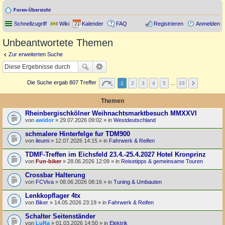
Foren-Übersicht
Schnellzugriff
Wiki
Kalender
FAQ
Registrieren
Anmelden
Unbeantwortete Themen
Zur erweiterten Suche
Die Suche ergab 807 Treffer
1
2
3
4
5
…
33
Themen
Rheinbergischkölner Weihnachtsmarktbesuch MMXXVI
von
awidor
» 29.07.2026 09:02 » in
Westdeutschland
schmalere Hinterfelge fur TDM900
von
ileumi
» 12.07.2026 14:15 » in
Fahrwerk & Reifen
TDMF-Treffen im Eichsfeld 23.4.-25.4.2027 Hotel Kronprinz
von
Fun-biker
» 28.06.2026 12:09 » in
Reisetipps & gemeinsame Touren
Crossbar Halterung
von
FCViva
» 08.06.2026 08:16 » in
Tuning & Umbauten
Lenkkopflager 4tx
von
Biker
» 14.05.2026 23:19 » in
Fahrwerk & Reifen
Schalter Seitenständer
von
LuRa
» 01.03.2026 14:50 » in
Elektrik