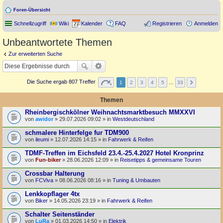
Foren-Übersicht
Schnellzugriff
Wiki
Kalender
FAQ
Registrieren
Anmelden
Unbeantwortete Themen
Zur erweiterten Suche
Die Suche ergab 807 Treffer
1
2
3
4
5
…
33
Themen
Rheinbergischkölner Weihnachtsmarktbesuch MMXXVI
von
awidor
» 29.07.2026 09:02 » in
Westdeutschland
schmalere Hinterfelge fur TDM900
von
ileumi
» 12.07.2026 14:15 » in
Fahrwerk & Reifen
TDMF-Treffen im Eichsfeld 23.4.-25.4.2027 Hotel Kronprinz
von
Fun-biker
» 28.06.2026 12:09 » in
Reisetipps & gemeinsame Touren
Crossbar Halterung
von
FCViva
» 08.06.2026 08:16 » in
Tuning & Umbauten
Lenkkopflager 4tx
von
Biker
» 14.05.2026 23:19 » in
Fahrwerk & Reifen
Schalter Seitenständer
von
LuRa
» 01.03.2026 14:50 » in
Elektrik