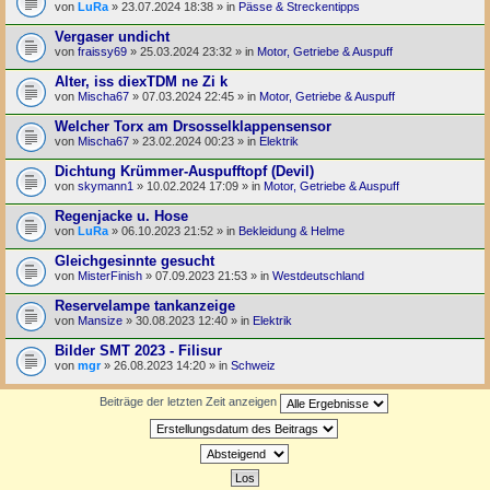
von
LuRa
» 23.07.2024 18:38 » in
Pässe & Streckentipps
Vergaser undicht
von
fraissy69
» 25.03.2024 23:32 » in
Motor, Getriebe & Auspuff
Alter, iss diexTDM ne Zi k
von
Mischa67
» 07.03.2024 22:45 » in
Motor, Getriebe & Auspuff
Welcher Torx am Drsosselklappensensor
von
Mischa67
» 23.02.2024 00:23 » in
Elektrik
Dichtung Krümmer-Auspufftopf (Devil)
von
skymann1
» 10.02.2024 17:09 » in
Motor, Getriebe & Auspuff
Regenjacke u. Hose
von
LuRa
» 06.10.2023 21:52 » in
Bekleidung & Helme
Gleichgesinnte gesucht
von
MisterFinish
» 07.09.2023 21:53 » in
Westdeutschland
Reservelampe tankanzeige
von
Mansize
» 30.08.2023 12:40 » in
Elektrik
Bilder SMT 2023 - Filisur
von
mgr
» 26.08.2023 14:20 » in
Schweiz
Beiträge der letzten Zeit anzeigen