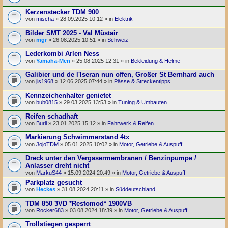
Kerzenstecker TDM 900
von
mischa
» 28.09.2025 10:12 » in
Elektrik
Bilder SMT 2025 - Val Müstair
von
mgr
» 26.08.2025 10:51 » in
Schweiz
Lederkombi Arlen Ness
von
Yamaha-Men
» 25.08.2025 12:31 » in
Bekleidung & Helme
Galibier und de l'Iseran nun offen, Großer St Bernhard auch
von
jis1968
» 12.06.2025 07:44 » in
Pässe & Streckentipps
Kennzeichenhalter genietet
von
bub0815
» 29.03.2025 13:53 » in
Tuning & Umbauten
Reifen schadhaft
von
Burli
» 23.01.2025 15:12 » in
Fahrwerk & Reifen
Markierung Schwimmerstand 4tx
von
JojoTDM
» 05.01.2025 10:02 » in
Motor, Getriebe & Auspuff
Dreck unter den Vergasermembranen / Benzinpumpe /
Anlasser dreht nicht
von
MarkuS44
» 15.09.2024 20:49 » in
Motor, Getriebe & Auspuff
Parkplatz gesucht
von
Heckes
» 31.08.2024 20:11 » in
Süddeutschland
TDM 850 3VD *Restomod* 1900VB
von
Rocker683
» 03.08.2024 18:39 » in
Motor, Getriebe & Auspuff
Trollstiegen gesperrt