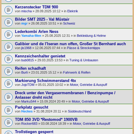
Kerzenstecker TDM 900
von
mischa
» 28.09.2025 10:12 » in
Elektrik
Bilder SMT 2025 - Val Müstair
von
mgr
» 26.08.2025 10:51 » in
Schweiz
Lederkombi Arlen Ness
von
Yamaha-Men
» 25.08.2025 12:31 » in
Bekleidung & Helme
Galibier und de l'Iseran nun offen, Großer St Bernhard auch
von
jis1968
» 12.06.2025 07:44 » in
Pässe & Streckentipps
Kennzeichenhalter genietet
von
bub0815
» 29.03.2025 13:53 » in
Tuning & Umbauten
Reifen schadhaft
von
Burli
» 23.01.2025 15:12 » in
Fahrwerk & Reifen
Markierung Schwimmerstand 4tx
von
JojoTDM
» 05.01.2025 10:02 » in
Motor, Getriebe & Auspuff
Dreck unter den Vergasermembranen / Benzinpumpe /
Anlasser dreht nicht
von
MarkuS44
» 15.09.2024 20:49 » in
Motor, Getriebe & Auspuff
Parkplatz gesucht
von
Heckes
» 31.08.2024 20:11 » in
Süddeutschland
TDM 850 3VD *Restomod* 1900VB
von
Rocker683
» 03.08.2024 18:39 » in
Motor, Getriebe & Auspuff
Trollstiegen gesperrt