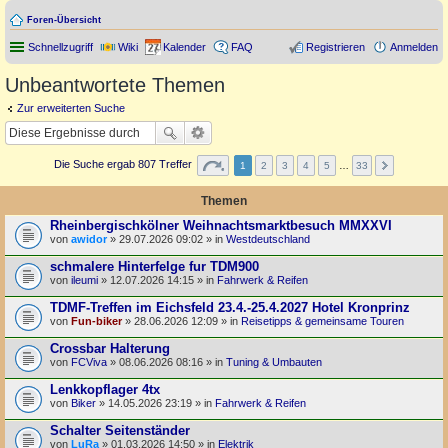
Foren-Übersicht
Schnellzugriff
Wiki
Kalender
FAQ
Registrieren
Anmelden
Unbeantwortete Themen
Zur erweiterten Suche
Die Suche ergab 807 Treffer
1
2
3
4
5
…
33
Themen
Rheinbergischkölner Weihnachtsmarktbesuch MMXXVI
von
awidor
» 29.07.2026 09:02 » in
Westdeutschland
schmalere Hinterfelge fur TDM900
von
ileumi
» 12.07.2026 14:15 » in
Fahrwerk & Reifen
TDMF-Treffen im Eichsfeld 23.4.-25.4.2027 Hotel Kronprinz
von
Fun-biker
» 28.06.2026 12:09 » in
Reisetipps & gemeinsame Touren
Crossbar Halterung
von
FCViva
» 08.06.2026 08:16 » in
Tuning & Umbauten
Lenkkopflager 4tx
von
Biker
» 14.05.2026 23:19 » in
Fahrwerk & Reifen
Schalter Seitenständer
von
LuRa
» 01.03.2026 14:50 » in
Elektrik