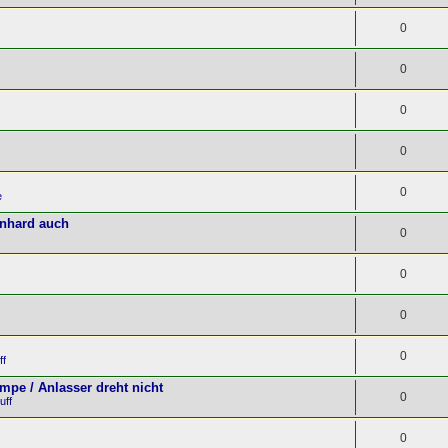
0
0
0
0
0
e
rnhard auch
0
0
0
0
ff
pe / Anlasser dreht nicht
0
uff
0