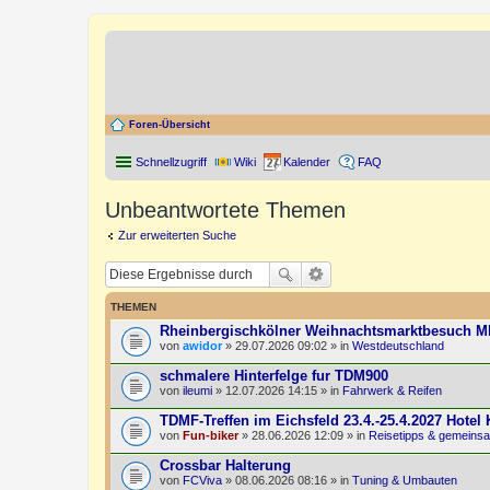
Foren-Übersicht
Schnellzugriff
Wiki
Kalender
FAQ
Unbeantwortete Themen
Zur erweiterten Suche
THEMEN
Rheinbergischkölner Weihnachtsmarktbesuch 
von
awidor
» 29.07.2026 09:02 » in
Westdeutschland
schmalere Hinterfelge fur TDM900
von
ileumi
» 12.07.2026 14:15 » in
Fahrwerk & Reifen
TDMF-Treffen im Eichsfeld 23.4.-25.4.2027 Hotel
von
Fun-biker
» 28.06.2026 12:09 » in
Reisetipps & gemeins
Crossbar Halterung
von
FCViva
» 08.06.2026 08:16 » in
Tuning & Umbauten