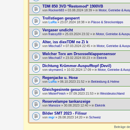
TDM 850 3VD *Restomod* 1900VB
von
Rocker683
» 03.08.2024 18:39 » in
Motor, Getriebe & Aus
Trollstiegen gesperrt
von
LuRa
» 23.07.2024 18:38 » in
Pässe & Streckentipps
Vergaser undicht
von
fraissy69
» 25.03.2024 23:32 » in
Motor, Getriebe & Auspu
Alter, iss diexTDM ne Zi k
von
Mischa67
» 07.03.2024 22:45 » in
Motor, Getriebe & Auspu
Welcher Torx am Drsosselklappensensor
von
Mischa67
» 23.02.2024 00:23 » in
Elektrik
Dichtung Krümmer-Auspufftopf (Devil)
von
skymann1
» 10.02.2024 17:09 » in
Motor, Getriebe & Ausp
Regenjacke u. Hose
von
LuRa
» 06.10.2023 21:52 » in
Bekleidung & Helme
Gleichgesinnte gesucht
von
MisterFinish
» 07.09.2023 21:53 » in
Westdeutschland
Reservelampe tankanzeige
von
Mansize
» 30.08.2023 12:40 » in
Elektrik
Bilder SMT 2023 - Filisur
von
mgr
» 26.08.2023 14:20 » in
Schweiz
Beiträge de