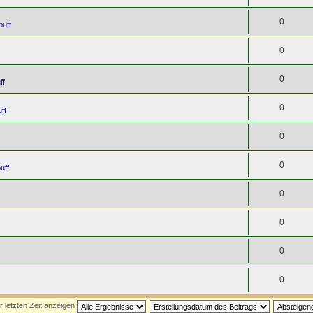
0
puff
0
0
ff
0
ff
0
0
uff
0
0
0
0
r letzten Zeit anzeigen