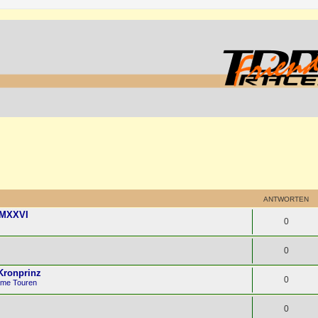
ANTWORTEN
MMXXVI
0
0
 Kronprinz
0
ame Touren
0