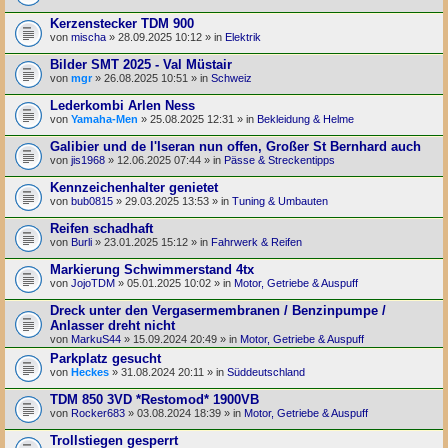
Kerzenstecker TDM 900
von
mischa
» 28.09.2025 10:12 » in
Elektrik
Bilder SMT 2025 - Val Müstair
von
mgr
» 26.08.2025 10:51 » in
Schweiz
Lederkombi Arlen Ness
von
Yamaha-Men
» 25.08.2025 12:31 » in
Bekleidung & Helme
Galibier und de l'Iseran nun offen, Großer St Bernhard auch
von
jis1968
» 12.06.2025 07:44 » in
Pässe & Streckentipps
Kennzeichenhalter genietet
von
bub0815
» 29.03.2025 13:53 » in
Tuning & Umbauten
Reifen schadhaft
von
Burli
» 23.01.2025 15:12 » in
Fahrwerk & Reifen
Markierung Schwimmerstand 4tx
von
JojoTDM
» 05.01.2025 10:02 » in
Motor, Getriebe & Auspuff
Dreck unter den Vergasermembranen / Benzinpumpe /
Anlasser dreht nicht
von
MarkuS44
» 15.09.2024 20:49 » in
Motor, Getriebe & Auspuff
Parkplatz gesucht
von
Heckes
» 31.08.2024 20:11 » in
Süddeutschland
TDM 850 3VD *Restomod* 1900VB
von
Rocker683
» 03.08.2024 18:39 » in
Motor, Getriebe & Auspuff
Trollstiegen gesperrt