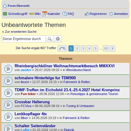
Foren-Übersicht
Schnellzugriff
Wiki
Kalender
FAQ
Registrieren
Anmelden
Unbeantwortete Themen
Zur erweiterten Suche
Die Suche ergab 807 Treffer
1
2
3
4
5
…
33
Themen
Rheinbergischkölner Weihnachtsmarktbesuch MMXXVI
von
awidor
» 29.07.2026 09:02 » in
Westdeutschland
schmalere Hinterfelge fur TDM900
von
ileumi
» 12.07.2026 14:15 » in
Fahrwerk & Reifen
TDMF-Treffen im Eichsfeld 23.4.-25.4.2027 Hotel Kronprinz
von
Fun-biker
» 28.06.2026 12:09 » in
Reisetipps & gemeinsame Touren
Crossbar Halterung
von
FCViva
» 08.06.2026 08:16 » in
Tuning & Umbauten
Lenkkopflager 4tx
von
Biker
» 14.05.2026 23:19 » in
Fahrwerk & Reifen
Schalter Seitenständer
von
LuRa
» 01.03.2026 14:50 » in
Elektrik