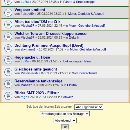
von
LuRa
» 23.07.2024 18:38 » in
Pässe & Streckentipps
Vergaser undicht
von
fraissy69
» 25.03.2024 23:32 » in
Motor, Getriebe & Auspuff
Alter, iss diexTDM ne Zi k
von
Mischa67
» 07.03.2024 22:45 » in
Motor, Getriebe & Auspuff
Welcher Torx am Drsosselklappensensor
von
Mischa67
» 23.02.2024 00:23 » in
Elektrik
Dichtung Krümmer-Auspufftopf (Devil)
von
skymann1
» 10.02.2024 17:09 » in
Motor, Getriebe & Auspuff
Regenjacke u. Hose
von
LuRa
» 06.10.2023 21:52 » in
Bekleidung & Helme
Gleichgesinnte gesucht
von
MisterFinish
» 07.09.2023 21:53 » in
Westdeutschland
Reservelampe tankanzeige
von
Mansize
» 30.08.2023 12:40 » in
Elektrik
Bilder SMT 2023 - Filisur
von
mgr
» 26.08.2023 14:20 » in
Schweiz
Beiträge der letzten Zeit anzeigen