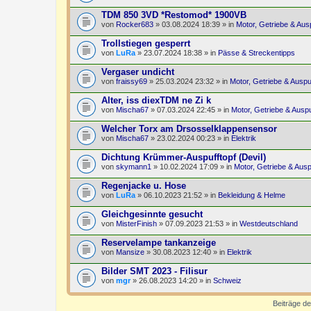
TDM 850 3VD *Restomod* 1900VB
von
Rocker683
» 03.08.2024 18:39 » in
Motor, Getriebe & Aus
Trollstiegen gesperrt
von
LuRa
» 23.07.2024 18:38 » in
Pässe & Streckentipps
Vergaser undicht
von
fraissy69
» 25.03.2024 23:32 » in
Motor, Getriebe & Auspu
Alter, iss diexTDM ne Zi k
von
Mischa67
» 07.03.2024 22:45 » in
Motor, Getriebe & Auspu
Welcher Torx am Drsosselklappensensor
von
Mischa67
» 23.02.2024 00:23 » in
Elektrik
Dichtung Krümmer-Auspufftopf (Devil)
von
skymann1
» 10.02.2024 17:09 » in
Motor, Getriebe & Ausp
Regenjacke u. Hose
von
LuRa
» 06.10.2023 21:52 » in
Bekleidung & Helme
Gleichgesinnte gesucht
von
MisterFinish
» 07.09.2023 21:53 » in
Westdeutschland
Reservelampe tankanzeige
von
Mansize
» 30.08.2023 12:40 » in
Elektrik
Bilder SMT 2023 - Filisur
von
mgr
» 26.08.2023 14:20 » in
Schweiz
Beiträge de