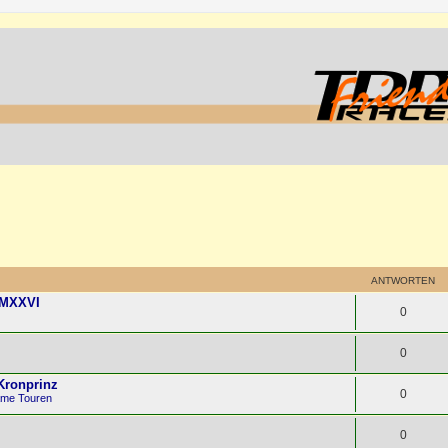
ANTWORTEN
MMXXVI
0
0
 Kronprinz
0
ame Touren
0