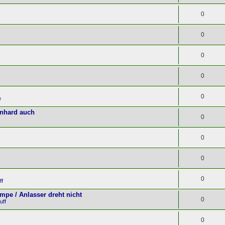
0
0
0
0
0
e
rnhard auch
0
0
0
0
ff
pe / Anlasser dreht nicht
0
uff
0