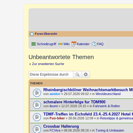
Foren-Übersicht
Schnellzugriff
Wiki
Kalender
FAQ
Unbeantwortete Themen
Zur erweiterten Suche
THEMEN
Rheinbergischkölner Weihnachtsmarktbesuch 
von
awidor
» 29.07.2026 09:02 » in
Westdeutschland
schmalere Hinterfelge fur TDM900
von
ileumi
» 12.07.2026 14:15 » in
Fahrwerk & Reifen
TDMF-Treffen im Eichsfeld 23.4.-25.4.2027 Hotel
von
Fun-biker
» 28.06.2026 12:09 » in
Reisetipps & gemeins
Crossbar Halterung
von
FCViva
» 08.06.2026 08:16 » in
Tuning & Umbauten