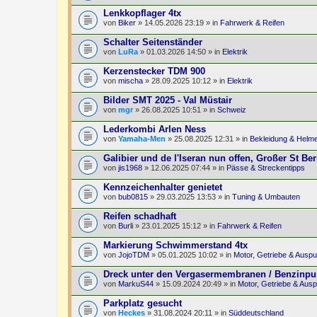
Lenkkopflager 4tx
von
Biker
» 14.05.2026 23:19 » in
Fahrwerk & Reifen
Schalter Seitenständer
von
LuRa
» 01.03.2026 14:50 » in
Elektrik
Kerzenstecker TDM 900
von
mischa
» 28.09.2025 10:12 » in
Elektrik
Bilder SMT 2025 - Val Müstair
von
mgr
» 26.08.2025 10:51 » in
Schweiz
Lederkombi Arlen Ness
von
Yamaha-Men
» 25.08.2025 12:31 » in
Bekleidung & Helm
Galibier und de l'Iseran nun offen, Großer St Be
von
jis1968
» 12.06.2025 07:44 » in
Pässe & Streckentipps
Kennzeichenhalter genietet
von
bub0815
» 29.03.2025 13:53 » in
Tuning & Umbauten
Reifen schadhaft
von
Burli
» 23.01.2025 15:12 » in
Fahrwerk & Reifen
Markierung Schwimmerstand 4tx
von
JojoTDM
» 05.01.2025 10:02 » in
Motor, Getriebe & Auspu
Dreck unter den Vergasermembranen / Benzinpum
von
MarkuS44
» 15.09.2024 20:49 » in
Motor, Getriebe & Ausp
Parkplatz gesucht
von
Heckes
» 31.08.2024 20:11 » in
Süddeutschland