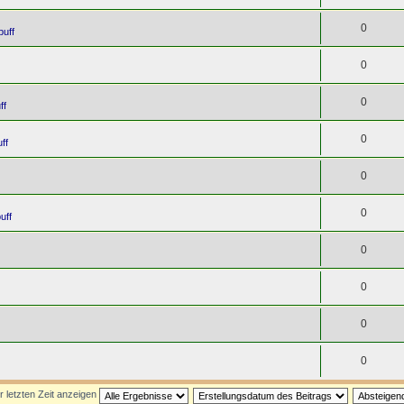
0
puff
0
0
ff
0
ff
0
0
uff
0
0
0
0
r letzten Zeit anzeigen