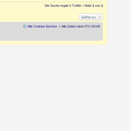
s
r
B
t
Die Suche ergab 3 Treffer • Seite
1
von
1
a
e
e
g
i
r
t
B
Gehe zu
r
e
a
i
g
t
Alle Cookies löschen
Alle Zeiten sind
UTC+02:00
r
a
g