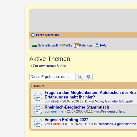
Foren-Übersicht
Schnellzugriff
Wiki
Kalender
FAQ
Aktive Themen
Zur erweiterten Suche
THEMEN
Frage zu den Möglichkeiten: Aufstocken der Ritz
Erfahrungen habt ihr hier?
von
otrott
» 28.07.2026 17:11 » in
Motor, Getriebe & Auspuff
Rheinisch-Bergischer Stammtisch
von
gert_rie
» 21.07.2003 00:12 » in
Westdeutschland
Vogesen Frühling 2027
von
PeterS
» 01.07.2026 01:11 » in
Reisetipps & gemeinsame