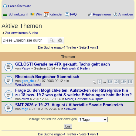
Foren-Übersicht
Schnellzugriff
Wiki
Kalender
FAQ
Registrieren
Anmelden
Aktive Themen
Zur erweiterten Suche
Die Suche ergab 4 Treffer • Seite
1
von
1
Themen
GELÖST! Gerade ne 4TX gekauft, Tacho geht nach
von
Patsy
» Gestern 18:54 » in
Fahrwerk & Reifen
Rheinisch-Bergischer Stammtisch
von
gert_rie
» 21.07.2003 00:12 » in
1
…
128
129
130
131
Westdeutschland
Frage zu den Möglichkeiten: Aufstocken der Ritzelgröße hin
zu 18 bzw. 19 Z:was geht & welche Erfahrungen habt ihr hier?
von
otrott
» 28.07.2026 17:11 » in
Motor, Getriebe & Auspuff
SMT 2026 > 19.-23. August / Albertville Savoie Frankreich
von
mgr
» 27.10.2025 22:46 » in
Schweiz
Beiträge der letzten Zeit anzeigen
Die Suche ergab 4 Treffer • Seite
1
von
1