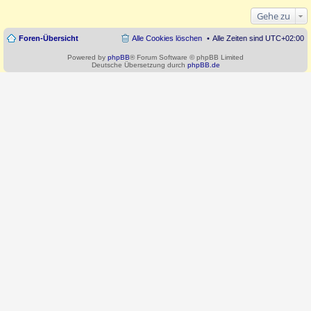
Gehe zu
Foren-Übersicht
Alle Cookies löschen
Alle Zeiten sind
UTC+02:00
Powered by
phpBB
® Forum Software © phpBB Limited
Deutsche Übersetzung durch
phpBB.de