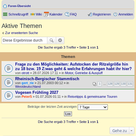
Foren-Übersicht
Schnellzugriff
Wiki
Kalender
FAQ
Registrieren
Anmelden
Aktive Themen
Zur erweiterten Suche
Die Suche ergab 3 Treffer • Seite
1
von
1
Themen
Frage zu den Möglichkeiten: Aufstocken der Ritzelgröße hin
zu 18 bzw. 19 Z:was geht & welche Erfahrungen habt ihr hier?
von
otrott
» 28.07.2026 17:11 » in
Motor, Getriebe & Auspuff
Rheinisch-Bergischer Stammtisch
von
gert_rie
» 21.07.2003 00:12 » in
1
…
128
129
130
131
Westdeutschland
Vogesen Frühling 2027
von
PeterS
» 01.07.2026 01:11 » in
Reisetipps & gemeinsame Touren
Beiträge der letzten Zeit anzeigen
Die Suche ergab 3 Treffer • Seite
1
von
1
Gehe zu