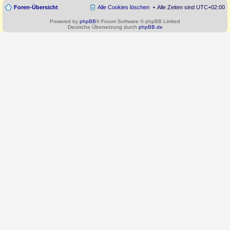
Foren-Übersicht
Alle Cookies löschen
Alle Zeiten sind
UTC+02:00
Powered by
phpBB
® Forum Software © phpBB Limited
Deutsche Übersetzung durch
phpBB.de