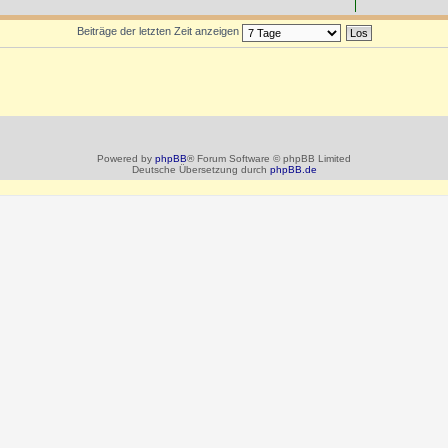
Beiträge der letzten Zeit anzeigen
Powered by
phpBB
® Forum Software © phpBB Limited
Deutsche Übersetzung durch
phpBB.de