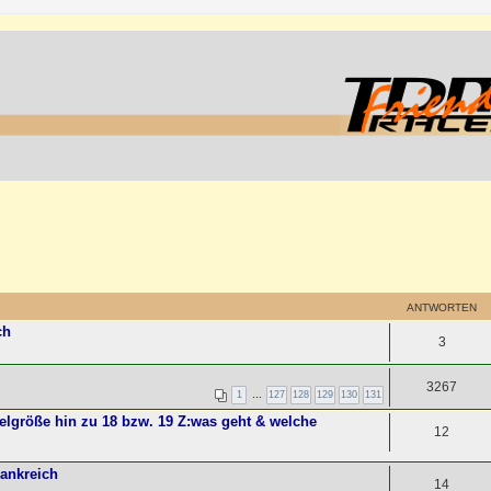
ANTWORTEN
ch
3
3267
1
…
127
128
129
130
131
elgröße hin zu 18 bzw. 19 Z:was geht & welche
12
rankreich
14