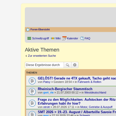
Foren-Übersicht
Schnellzugriff
Wiki
Kalender
FAQ
Aktive Themen
Zur erweiterten Suche
THEMEN
GELÖST! Gerade ne 4TX gekauft, Tacho geht na
von
Patsy
» Gestern 18:54 » in
Fahrwerk & Reifen
Rheinisch-Bergischer Stammtisch
von
gert_rie
» 21.07.2003 00:12 » in
Westdeutschland
Frage zu den Möglichkeiten: Aufstocken der Ritz
Erfahrungen habt ihr hier?
von
otrott
» 28.07.2026 17:11 » in
Motor, Getriebe & Auspuff
SMT 2026 > 19.-23. August / Albertville Savoie F
von
mgr
» 27.10.2025 22:46 » in
Schweiz