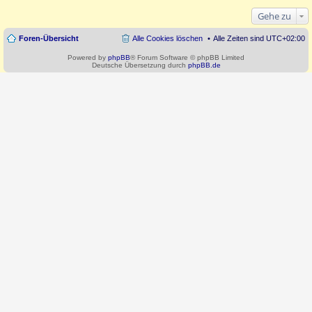
Gehe zu
Foren-Übersicht
Alle Cookies löschen
Alle Zeiten sind
UTC+02:00
Powered by
phpBB
® Forum Software © phpBB Limited
Deutsche Übersetzung durch
phpBB.de