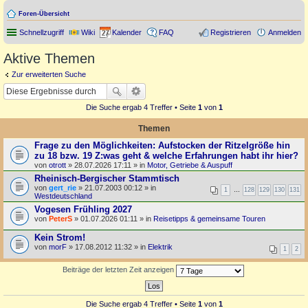
Foren-Übersicht
Schnellzugriff
Wiki
Kalender
FAQ
Registrieren
Anmelden
Aktive Themen
Zur erweiterten Suche
Die Suche ergab 4 Treffer • Seite
1
von
1
Themen
Frage zu den Möglichkeiten: Aufstocken der Ritzelgröße hin
zu 18 bzw. 19 Z:was geht & welche Erfahrungen habt ihr hier?
von
otrott
» 28.07.2026 17:11 » in
Motor, Getriebe & Auspuff
Rheinisch-Bergischer Stammtisch
von
gert_rie
» 21.07.2003 00:12 » in
1
…
128
129
130
131
Westdeutschland
Vogesen Frühling 2027
von
PeterS
» 01.07.2026 01:11 » in
Reisetipps & gemeinsame Touren
Kein Strom!
von
morF
» 17.08.2012 11:32 » in
Elektrik
1
2
Beiträge der letzten Zeit anzeigen
Die Suche ergab 4 Treffer • Seite
1
von
1