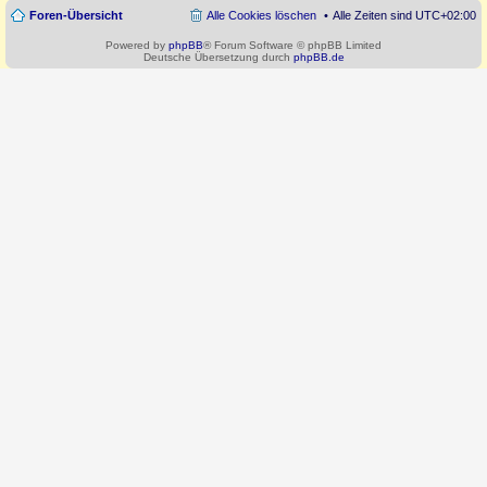
Foren-Übersicht
Alle Cookies löschen
Alle Zeiten sind
UTC+02:00
Powered by
phpBB
® Forum Software © phpBB Limited
Deutsche Übersetzung durch
phpBB.de