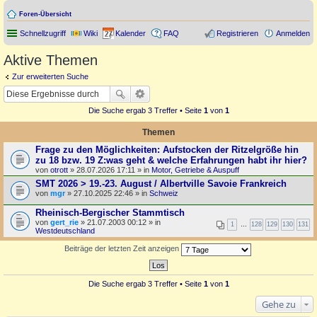
Foren-Übersicht
Schnellzugriff
Wiki
Kalender
FAQ
Registrieren
Anmelden
Aktive Themen
Zur erweiterten Suche
Die Suche ergab 3 Treffer • Seite
1
von
1
Themen
Frage zu den Möglichkeiten: Aufstocken der Ritzelgröße hin
zu 18 bzw. 19 Z:was geht & welche Erfahrungen habt ihr hier?
von
otrott
» 28.07.2026 17:11 » in
Motor, Getriebe & Auspuff
SMT 2026 > 19.-23. August / Albertville Savoie Frankreich
von
mgr
» 27.10.2025 22:46 » in
Schweiz
Rheinisch-Bergischer Stammtisch
von
gert_rie
» 21.07.2003 00:12 » in
1
…
128
129
130
131
Westdeutschland
Beiträge der letzten Zeit anzeigen
Die Suche ergab 3 Treffer • Seite
1
von
1
Gehe zu