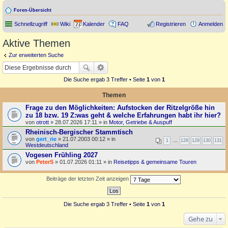
Foren-Übersicht
Schnellzugriff
Wiki
Kalender
FAQ
Registrieren
Anmelden
Aktive Themen
Zur erweiterten Suche
Die Suche ergab 3 Treffer • Seite
1
von
1
Themen
Frage zu den Möglichkeiten: Aufstocken der Ritzelgröße hin
zu 18 bzw. 19 Z:was geht & welche Erfahrungen habt ihr hier?
von
otrott
» 28.07.2026 17:11 » in
Motor, Getriebe & Auspuff
Rheinisch-Bergischer Stammtisch
von
gert_rie
» 21.07.2003 00:12 » in
1
…
128
129
130
131
Westdeutschland
Vogesen Frühling 2027
von
PeterS
» 01.07.2026 01:11 » in
Reisetipps & gemeinsame Touren
Beiträge der letzten Zeit anzeigen
Die Suche ergab 3 Treffer • Seite
1
von
1
Gehe zu