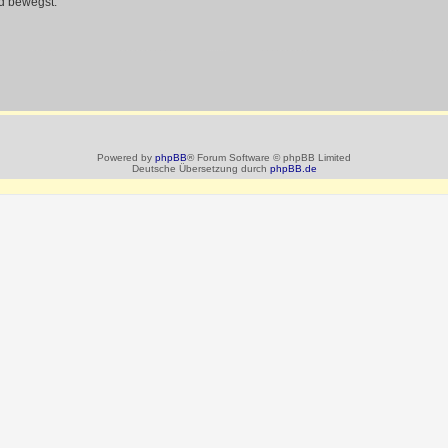
d bewegst.
Powered by
phpBB
® Forum Software © phpBB Limited
Deutsche Übersetzung durch
phpBB.de