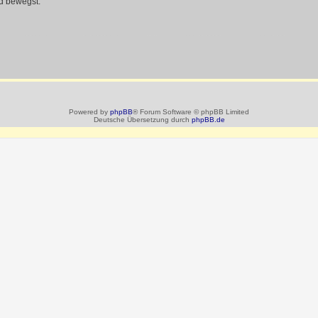
d bewegst.
Powered by
phpBB
® Forum Software © phpBB Limited
Deutsche Übersetzung durch
phpBB.de