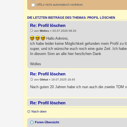
URLs nicht automatisch verlinken
DIE LETZTEN BEITRÄGE DES THEMAS: PROFIL LÖSCHEN
Re: Profil löschen
von
Wolles
» 03.07.2026 08:33
B
e
Hallo Admins,
i
ich habe leider keine Möglichkeit gefunden mein Profil zu
t
r
super, und ich wünsche euch noch eine gute Zeit. Ich hab
a
In diesem Sinn an alle hier herzlichen Dank
g
Wolles
Re: Profil löschen
von
Obhut
» 19.07.2025 18:45
B
e
Nach guten 20 Jahren habe ich nun auch die zweite TDM ve
i
t
r
a
Re: Profil löschen
g
von
Patric1978
» 02.07.2025 11:05
B
Nach oben
e
Hallo,
i
t
Foren-Übersicht
r
bitte auch mein Profil löschen. Habe meine TDM verkauft.