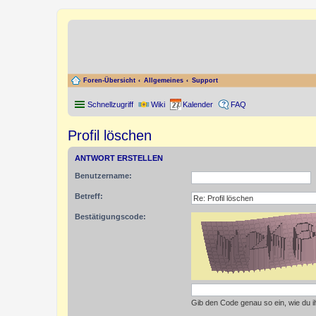
Foren-Übersicht
Allgemeines
Support
Schnellzugriff
Wiki
Kalender
FAQ
Profil löschen
ANTWORT ERSTELLEN
Benutzername:
Betreff:
Bestätigungscode:
Gib den Code genau so ein, wie du i