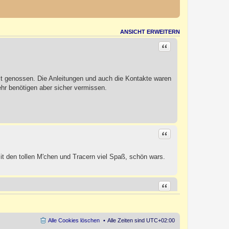
ANSICHT ERWEITERN
Zitat Wolles
eit genossen. Die Anleitungen und auch die Kontakte waren
hr benötigen aber sicher vermissen.
Zitat Obhut
t den tollen M'chen und Tracern viel Spaß, schön wars.
Zitat Patric1978
Alle Cookies löschen
Alle Zeiten sind
UTC+02:00