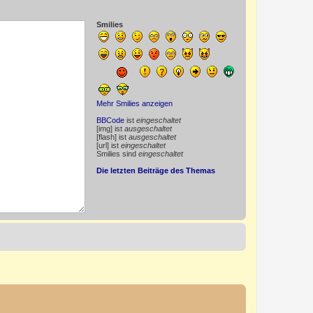
Smilies
Mehr Smilies anzeigen
BBCode
ist
eingeschaltet
[img] ist
ausgeschaltet
[flash] ist
ausgeschaltet
[url] ist
eingeschaltet
Smilies sind
eingeschaltet
Die letzten Beiträge des Themas