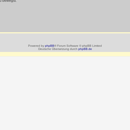
d bewegst.
Powered by
phpBB
® Forum Software © phpBB Limited
Deutsche Übersetzung durch
phpBB.de