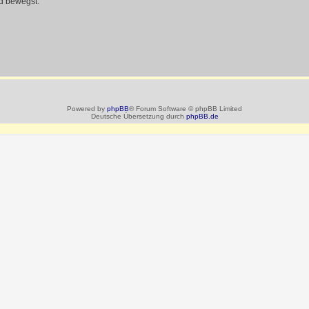
d bewegst.
Powered by
phpBB
® Forum Software © phpBB Limited
Deutsche Übersetzung durch
phpBB.de