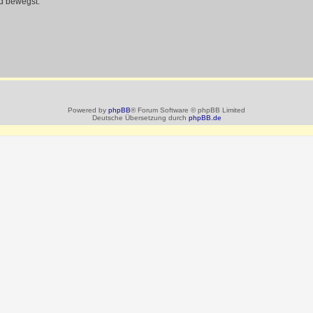
d bewegst.
Powered by
phpBB
® Forum Software © phpBB Limited
Deutsche Übersetzung durch
phpBB.de