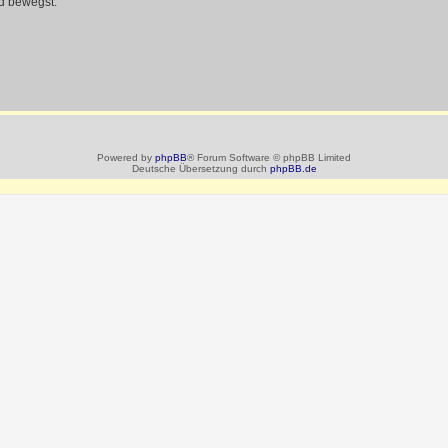
d bewegst.
Powered by
phpBB
® Forum Software © phpBB Limited
Deutsche Übersetzung durch
phpBB.de