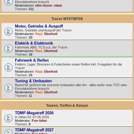
Einzelabnahme braucht
Moderatoren:
tdm-thone
,
rabat
Themen:
511
Tracer MT07/MT09
Motor, Getriebe & Auspuff
Motor, Getriebe und Auspuff der Tracer
Moderatoren:
Paul
,
Überholi
Themen:
20
Elektrik & Elektronik
Fahrmodi, ABS, TCS u.ä. der Tracer
Moderatoren:
Paul
,
Überholi
Themen:
18
Fahrwerk & Reifen
Federn, Lager, Bremsen & Federbeine sowie Reifen inkl. Freigaben für die
Tracer
Moderatoren:
Paul
,
Überholi
Themen:
24
Tuning & Umbauten
Board für größere bis extreme Umbauten aller Art - alles wofür man TÜV oder
Einzelabnahme braucht
Moderatoren:
Paul
,
Überholi
Themen:
11
Touren, Treffen & Reisen
TDMF-Megatreff 2026
in Zittau 03.-07.06.2026
Moderator:
Fun-biker
Themen:
8
TDMF-Megatreff 2027