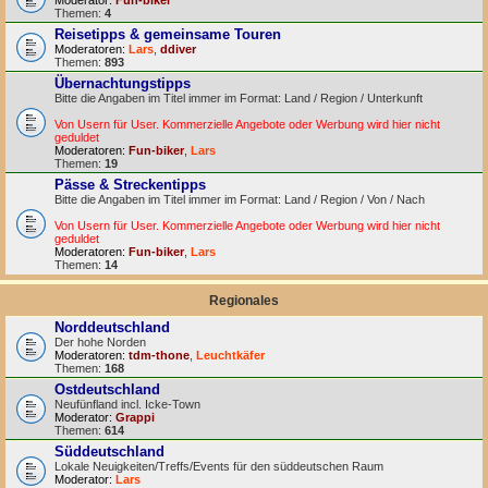
Moderator:
Fun-biker
Themen:
4
Reisetipps & gemeinsame Touren
Moderatoren:
Lars
,
ddiver
Themen:
893
Übernachtungstipps
Bitte die Angaben im Titel immer im Format: Land / Region / Unterkunft
Von Usern für User. Kommerzielle Angebote oder Werbung wird hier nicht
geduldet
Moderatoren:
Fun-biker
,
Lars
Themen:
19
Pässe & Streckentipps
Bitte die Angaben im Titel immer im Format: Land / Region / Von / Nach
Von Usern für User. Kommerzielle Angebote oder Werbung wird hier nicht
geduldet
Moderatoren:
Fun-biker
,
Lars
Themen:
14
Regionales
Norddeutschland
Der hohe Norden
Moderatoren:
tdm-thone
,
Leuchtkäfer
Themen:
168
Ostdeutschland
Neufünfland incl. Icke-Town
Moderator:
Grappi
Themen:
614
Süddeutschland
Lokale Neuigkeiten/Treffs/Events für den süddeutschen Raum
Moderator:
Lars