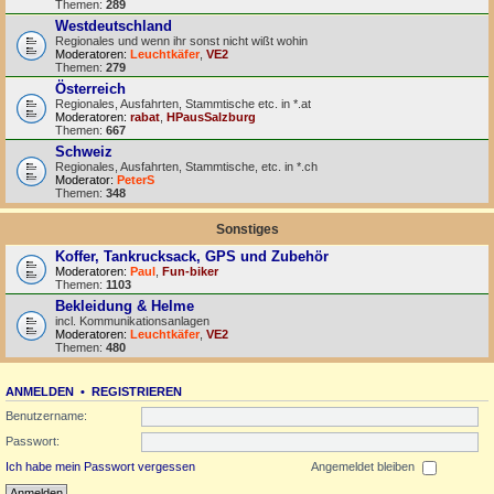
Themen:
289
Westdeutschland
Regionales und wenn ihr sonst nicht wißt wohin
Moderatoren:
Leuchtkäfer
,
VE2
Themen:
279
Österreich
Regionales, Ausfahrten, Stammtische etc. in *.at
Moderatoren:
rabat
,
HPausSalzburg
Themen:
667
Schweiz
Regionales, Ausfahrten, Stammtische, etc. in *.ch
Moderator:
PeterS
Themen:
348
Sonstiges
Koffer, Tankrucksack, GPS und Zubehör
Moderatoren:
Paul
,
Fun-biker
Themen:
1103
Bekleidung & Helme
incl. Kommunikationsanlagen
Moderatoren:
Leuchtkäfer
,
VE2
Themen:
480
ANMELDEN
•
REGISTRIEREN
Benutzername:
Passwort:
Ich habe mein Passwort vergessen
Angemeldet bleiben