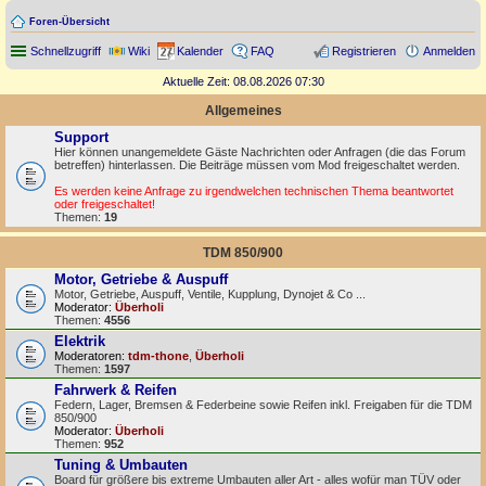
Foren-Übersicht
Schnellzugriff
Wiki
Kalender
FAQ
Registrieren
Anmelden
Aktuelle Zeit: 08.08.2026 07:30
Allgemeines
Support
Hier können unangemeldete Gäste Nachrichten oder Anfragen (die das Forum
betreffen) hinterlassen. Die Beiträge müssen vom Mod freigeschaltet werden.
Es werden keine Anfrage zu irgendwelchen technischen Thema beantwortet
oder freigeschaltet!
Themen:
19
TDM 850/900
Motor, Getriebe & Auspuff
Motor, Getriebe, Auspuff, Ventile, Kupplung, Dynojet & Co ...
Moderator:
Überholi
Themen:
4556
Elektrik
Moderatoren:
tdm-thone
,
Überholi
Themen:
1597
Fahrwerk & Reifen
Federn, Lager, Bremsen & Federbeine sowie Reifen inkl. Freigaben für die TDM
850/900
Moderator:
Überholi
Themen:
952
Tuning & Umbauten
Board für größere bis extreme Umbauten aller Art - alles wofür man TÜV oder