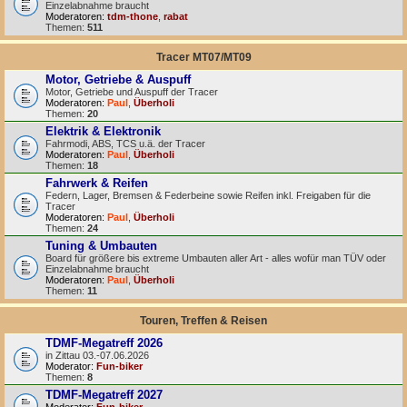
Einzelabnahme braucht
Moderatoren:
tdm-thone
,
rabat
Themen:
511
Tracer MT07/MT09
Motor, Getriebe & Auspuff
Motor, Getriebe und Auspuff der Tracer
Moderatoren:
Paul
,
Überholi
Themen:
20
Elektrik & Elektronik
Fahrmodi, ABS, TCS u.ä. der Tracer
Moderatoren:
Paul
,
Überholi
Themen:
18
Fahrwerk & Reifen
Federn, Lager, Bremsen & Federbeine sowie Reifen inkl. Freigaben für die
Tracer
Moderatoren:
Paul
,
Überholi
Themen:
24
Tuning & Umbauten
Board für größere bis extreme Umbauten aller Art - alles wofür man TÜV oder
Einzelabnahme braucht
Moderatoren:
Paul
,
Überholi
Themen:
11
Touren, Treffen & Reisen
TDMF-Megatreff 2026
in Zittau 03.-07.06.2026
Moderator:
Fun-biker
Themen:
8
TDMF-Megatreff 2027