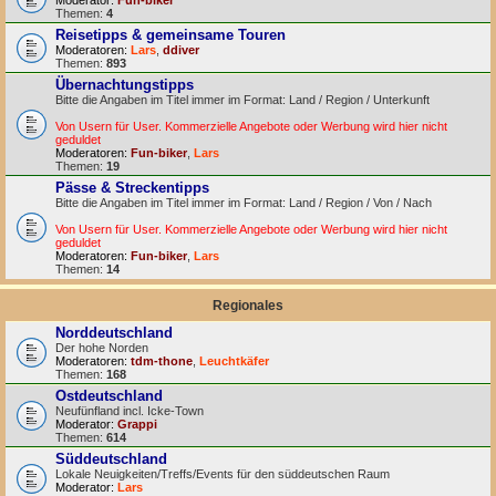
Moderator:
Fun-biker
Themen:
4
Reisetipps & gemeinsame Touren
Moderatoren:
Lars
,
ddiver
Themen:
893
Übernachtungstipps
Bitte die Angaben im Titel immer im Format: Land / Region / Unterkunft
Von Usern für User. Kommerzielle Angebote oder Werbung wird hier nicht
geduldet
Moderatoren:
Fun-biker
,
Lars
Themen:
19
Pässe & Streckentipps
Bitte die Angaben im Titel immer im Format: Land / Region / Von / Nach
Von Usern für User. Kommerzielle Angebote oder Werbung wird hier nicht
geduldet
Moderatoren:
Fun-biker
,
Lars
Themen:
14
Regionales
Norddeutschland
Der hohe Norden
Moderatoren:
tdm-thone
,
Leuchtkäfer
Themen:
168
Ostdeutschland
Neufünfland incl. Icke-Town
Moderator:
Grappi
Themen:
614
Süddeutschland
Lokale Neuigkeiten/Treffs/Events für den süddeutschen Raum
Moderator:
Lars