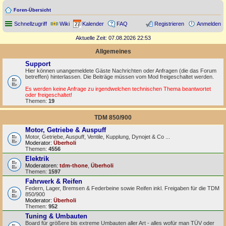
Foren-Übersicht
Schnellzugriff
Wiki
Kalender
FAQ
Registrieren
Anmelden
Aktuelle Zeit: 07.08.2026 22:53
Allgemeines
Support
Hier können unangemeldete Gäste Nachrichten oder Anfragen (die das Forum
betreffen) hinterlassen. Die Beiträge müssen vom Mod freigeschaltet werden.
Es werden keine Anfrage zu irgendwelchen technischen Thema beantwortet
oder freigeschaltet!
Themen:
19
TDM 850/900
Motor, Getriebe & Auspuff
Motor, Getriebe, Auspuff, Ventile, Kupplung, Dynojet & Co ...
Moderator:
Überholi
Themen:
4556
Elektrik
Moderatoren:
tdm-thone
,
Überholi
Themen:
1597
Fahrwerk & Reifen
Federn, Lager, Bremsen & Federbeine sowie Reifen inkl. Freigaben für die TDM
850/900
Moderator:
Überholi
Themen:
952
Tuning & Umbauten
Board für größere bis extreme Umbauten aller Art - alles wofür man TÜV oder