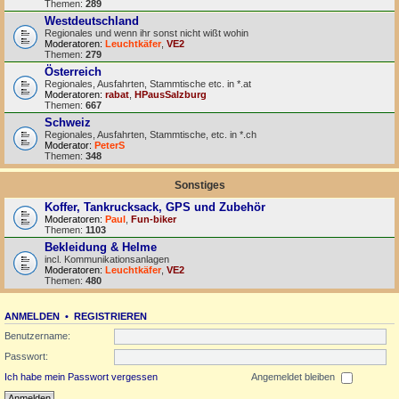
Themen:
289
Westdeutschland
Regionales und wenn ihr sonst nicht wißt wohin
Moderatoren:
Leuchtkäfer
,
VE2
Themen:
279
Österreich
Regionales, Ausfahrten, Stammtische etc. in *.at
Moderatoren:
rabat
,
HPausSalzburg
Themen:
667
Schweiz
Regionales, Ausfahrten, Stammtische, etc. in *.ch
Moderator:
PeterS
Themen:
348
Sonstiges
Koffer, Tankrucksack, GPS und Zubehör
Moderatoren:
Paul
,
Fun-biker
Themen:
1103
Bekleidung & Helme
incl. Kommunikationsanlagen
Moderatoren:
Leuchtkäfer
,
VE2
Themen:
480
ANMELDEN
•
REGISTRIEREN
Benutzername:
Passwort:
Ich habe mein Passwort vergessen
Angemeldet bleiben