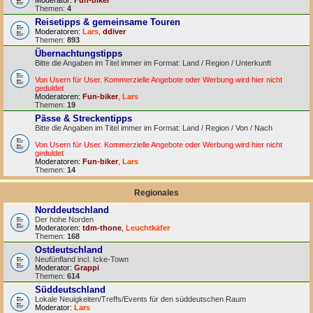
Moderator:
Fun-biker
Themen:
4
Reisetipps & gemeinsame Touren
Moderatoren:
Lars
,
ddiver
Themen:
893
Übernachtungstipps
Bitte die Angaben im Titel immer im Format: Land / Region / Unterkunft
Von Usern für User. Kommerzielle Angebote oder Werbung wird hier nicht
geduldet
Moderatoren:
Fun-biker
,
Lars
Themen:
19
Pässe & Streckentipps
Bitte die Angaben im Titel immer im Format: Land / Region / Von / Nach
Von Usern für User. Kommerzielle Angebote oder Werbung wird hier nicht
geduldet
Moderatoren:
Fun-biker
,
Lars
Themen:
14
Regionales
Norddeutschland
Der hohe Norden
Moderatoren:
tdm-thone
,
Leuchtkäfer
Themen:
168
Ostdeutschland
Neufünfland incl. Icke-Town
Moderator:
Grappi
Themen:
614
Süddeutschland
Lokale Neuigkeiten/Treffs/Events für den süddeutschen Raum
Moderator:
Lars