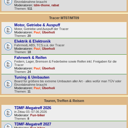
Einzelabnahme braucht
Moderatoren:
tdm-thone
,
rabat
Themen:
511
Tracer MT07/MT09
Motor, Getriebe & Auspuff
Motor, Getriebe und Auspuff der Tracer
Moderatoren:
Paul
,
Überholi
Themen:
20
Elektrik & Elektronik
Fahrmodi, ABS, TCS u.ä. der Tracer
Moderatoren:
Paul
,
Überholi
Themen:
18
Fahrwerk & Reifen
Federn, Lager, Bremsen & Federbeine sowie Reifen inkl. Freigaben für die
Tracer
Moderatoren:
Paul
,
Überholi
Themen:
24
Tuning & Umbauten
Board für größere bis extreme Umbauten aller Art - alles wofür man TÜV oder
Einzelabnahme braucht
Moderatoren:
Paul
,
Überholi
Themen:
11
Touren, Treffen & Reisen
TDMF-Megatreff 2026
in Zittau 03.-07.06.2026
Moderator:
Fun-biker
Themen:
8
TDMF-Megatreff 2027