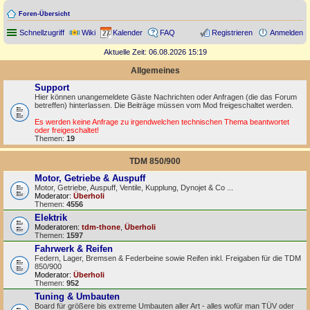
Foren-Übersicht
Schnellzugriff
Wiki
Kalender
FAQ
Registrieren
Anmelden
Aktuelle Zeit: 06.08.2026 15:19
Allgemeines
Support
Hier können unangemeldete Gäste Nachrichten oder Anfragen (die das Forum
betreffen) hinterlassen. Die Beiträge müssen vom Mod freigeschaltet werden.
Es werden keine Anfrage zu irgendwelchen technischen Thema beantwortet
oder freigeschaltet!
Themen:
19
TDM 850/900
Motor, Getriebe & Auspuff
Motor, Getriebe, Auspuff, Ventile, Kupplung, Dynojet & Co ...
Moderator:
Überholi
Themen:
4556
Elektrik
Moderatoren:
tdm-thone
,
Überholi
Themen:
1597
Fahrwerk & Reifen
Federn, Lager, Bremsen & Federbeine sowie Reifen inkl. Freigaben für die TDM
850/900
Moderator:
Überholi
Themen:
952
Tuning & Umbauten
Board für größere bis extreme Umbauten aller Art - alles wofür man TÜV oder