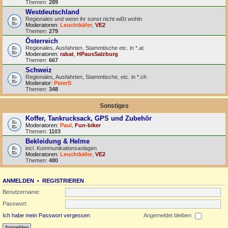
Themen:
289
Westdeutschland
Regionales und wenn ihr sonst nicht wißt wohin
Moderatoren:
Leuchtkäfer
,
VE2
Themen:
279
Österreich
Regionales, Ausfahrten, Stammtische etc. in *.at
Moderatoren:
rabat
,
HPausSalzburg
Themen:
667
Schweiz
Regionales, Ausfahrten, Stammtische, etc. in *.ch
Moderator:
PeterS
Themen:
348
Sonstiges
Koffer, Tankrucksack, GPS und Zubehör
Moderatoren:
Paul
,
Fun-biker
Themen:
1103
Bekleidung & Helme
incl. Kommunikationsanlagen
Moderatoren:
Leuchtkäfer
,
VE2
Themen:
480
ANMELDEN
•
REGISTRIEREN
Benutzername:
Passwort:
Ich habe mein Passwort vergessen
Angemeldet bleiben