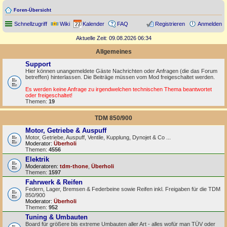
Foren-Übersicht
Schnellzugriff
Wiki
Kalender
FAQ
Registrieren
Anmelden
Aktuelle Zeit: 09.08.2026 06:34
Allgemeines
Support
Hier können unangemeldete Gäste Nachrichten oder Anfragen (die das Forum
betreffen) hinterlassen. Die Beiträge müssen vom Mod freigeschaltet werden.
Es werden keine Anfrage zu irgendwelchen technischen Thema beantwortet
oder freigeschaltet!
Themen:
19
TDM 850/900
Motor, Getriebe & Auspuff
Motor, Getriebe, Auspuff, Ventile, Kupplung, Dynojet & Co ...
Moderator:
Überholi
Themen:
4556
Elektrik
Moderatoren:
tdm-thone
,
Überholi
Themen:
1597
Fahrwerk & Reifen
Federn, Lager, Bremsen & Federbeine sowie Reifen inkl. Freigaben für die TDM
850/900
Moderator:
Überholi
Themen:
952
Tuning & Umbauten
Board für größere bis extreme Umbauten aller Art - alles wofür man TÜV oder