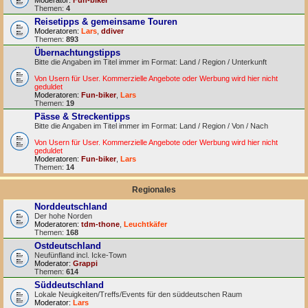
Moderator:
Fun-biker
Themen:
4
Reisetipps & gemeinsame Touren
Moderatoren:
Lars
,
ddiver
Themen:
893
Übernachtungstipps
Bitte die Angaben im Titel immer im Format: Land / Region / Unterkunft
Von Usern für User. Kommerzielle Angebote oder Werbung wird hier nicht
geduldet
Moderatoren:
Fun-biker
,
Lars
Themen:
19
Pässe & Streckentipps
Bitte die Angaben im Titel immer im Format: Land / Region / Von / Nach
Von Usern für User. Kommerzielle Angebote oder Werbung wird hier nicht
geduldet
Moderatoren:
Fun-biker
,
Lars
Themen:
14
Regionales
Norddeutschland
Der hohe Norden
Moderatoren:
tdm-thone
,
Leuchtkäfer
Themen:
168
Ostdeutschland
Neufünfland incl. Icke-Town
Moderator:
Grappi
Themen:
614
Süddeutschland
Lokale Neuigkeiten/Treffs/Events für den süddeutschen Raum
Moderator:
Lars