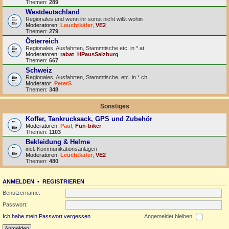
Themen:
289
Westdeutschland
Regionales und wenn ihr sonst nicht wißt wohin
Moderatoren:
Leuchtkäfer
,
VE2
Themen:
279
Österreich
Regionales, Ausfahrten, Stammtische etc. in *.at
Moderatoren:
rabat
,
HPausSalzburg
Themen:
667
Schweiz
Regionales, Ausfahrten, Stammtische, etc. in *.ch
Moderator:
PeterS
Themen:
348
Sonstiges
Koffer, Tankrucksack, GPS und Zubehör
Moderatoren:
Paul
,
Fun-biker
Themen:
1103
Bekleidung & Helme
incl. Kommunikationsanlagen
Moderatoren:
Leuchtkäfer
,
VE2
Themen:
480
ANMELDEN
•
REGISTRIEREN
Benutzername:
Passwort:
Ich habe mein Passwort vergessen
Angemeldet bleiben