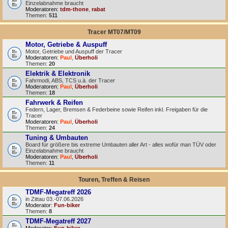
Einzelabnahme braucht
Moderatoren:
tdm-thone
,
rabat
Themen:
511
Tracer MT07/MT09
Motor, Getriebe & Auspuff
Motor, Getriebe und Auspuff der Tracer
Moderatoren:
Paul
,
Überholi
Themen:
20
Elektrik & Elektronik
Fahrmodi, ABS, TCS u.ä. der Tracer
Moderatoren:
Paul
,
Überholi
Themen:
18
Fahrwerk & Reifen
Federn, Lager, Bremsen & Federbeine sowie Reifen inkl. Freigaben für die
Tracer
Moderatoren:
Paul
,
Überholi
Themen:
24
Tuning & Umbauten
Board für größere bis extreme Umbauten aller Art - alles wofür man TÜV oder
Einzelabnahme braucht
Moderatoren:
Paul
,
Überholi
Themen:
11
Touren, Treffen & Reisen
TDMF-Megatreff 2026
in Zittau 03.-07.06.2026
Moderator:
Fun-biker
Themen:
8
TDMF-Megatreff 2027