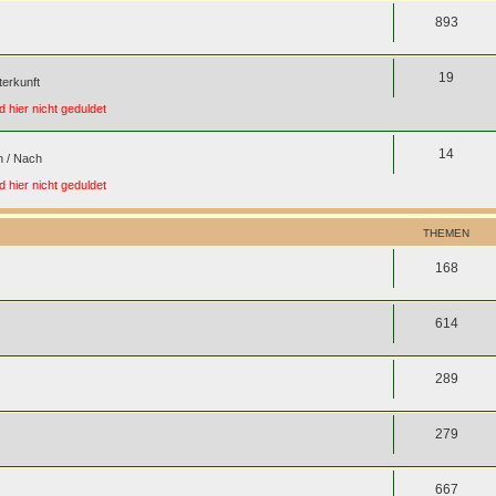
893
19
terkunft
 hier nicht geduldet
14
n / Nach
 hier nicht geduldet
THEMEN
168
614
289
279
667