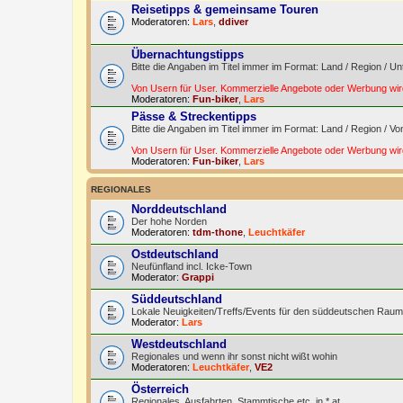
Reisetipps & gemeinsame Touren
Moderatoren:
Lars
,
ddiver
Übernachtungstipps
Bitte die Angaben im Titel immer im Format: Land / Region / Un
Von Usern für User. Kommerzielle Angebote oder Werbung wird
Moderatoren:
Fun-biker
,
Lars
Pässe & Streckentipps
Bitte die Angaben im Titel immer im Format: Land / Region / Vo
Von Usern für User. Kommerzielle Angebote oder Werbung wird
Moderatoren:
Fun-biker
,
Lars
REGIONALES
Norddeutschland
Der hohe Norden
Moderatoren:
tdm-thone
,
Leuchtkäfer
Ostdeutschland
Neufünfland incl. Icke-Town
Moderator:
Grappi
Süddeutschland
Lokale Neuigkeiten/Treffs/Events für den süddeutschen Raum
Moderator:
Lars
Westdeutschland
Regionales und wenn ihr sonst nicht wißt wohin
Moderatoren:
Leuchtkäfer
,
VE2
Österreich
Regionales, Ausfahrten, Stammtische etc. in *.at