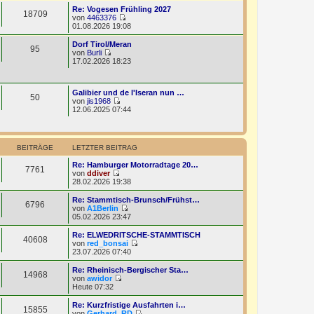
e
a
u
Re: Vogesen Frühling 2027
18709
r
g
e
von
4463376
B
s
N
01.08.2026 19:08
e
t
e
i
e
u
Dorf Tirol/Meran
t
95
r
e
von
Burli
r
B
s
N
17.02.2026 18:23
a
e
t
e
g
i
e
u
t
r
e
r
B
Galibier und de l'Iseran nun …
s
50
a
e
von
jis1968
t
g
N
i
12.06.2025 07:44
e
e
t
r
u
r
B
e
a
e
s
g
i
BEITRÄGE
LETZTER BEITRAG
t
t
e
r
Re: Hamburger Motorradtage 20…
r
7761
a
von
ddiver
B
g
N
28.02.2026 19:38
e
e
i
u
Re: Stammtisch-Brunsch/Frühst…
t
6796
e
von
A1Berlin
r
s
N
05.02.2026 23:47
a
t
e
g
e
u
Re: ELWEDRITSCHE-STAMMTISCH
40608
r
e
von
red_bonsai
B
s
N
23.07.2026 07:40
e
t
e
i
e
u
Re: Rheinisch-Bergischer Sta…
t
14968
r
e
von
awidor
r
B
s
N
Heute 07:32
a
e
t
e
g
i
e
u
Re: Kurzfristige Ausfahrten i…
t
15855
r
e
von
Gerhard_RD