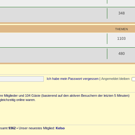
348
THEMEN
1103
480
Ich habe mein Passwort vergessen
|
Angemeldet bleiben
bare Mitglieder und 104 Gäste (basierend auf den aktiven Besuchern der letzten 5 Minuten)
eichzeitig online waren.
gesamt
9362
• Unser neuestes Mitglied:
Kelso