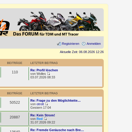
Registrieren
Anmelden
Aktuelle Zeit: 06.08.2026 12:26
BEITRÄGE
LETZTER BEITRAG
Re: Profil löschen
110
von
Wolles
N
03.07.2026 08:33
e
u
e
s
BEITRÄGE
LETZTER BEITRAG
t
e
Re: Frage zu den Möglichkeite…
r
50522
von
otrott
B
N
Gestern 17:04
e
e
i
u
Re: Kein Strom!
t
20887
e
von
Red
r
s
N
31.07.2026 09:22
a
t
e
g
e
u
Re: Fremde Geräusche nach Bre…
13640
r