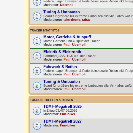
Federn, Lager, Bremsen & Federbeine sowie Reifen inkl. Frei
Moderator:
Überholi
Tuning & Umbauten
Board für größere bis extreme Umbauten aller Art - alles wo
Moderatoren:
tdm-thone
,
rabat
TRACER MT07/MT09
Motor, Getriebe & Auspuff
Motor, Getriebe und Auspuff der Tracer
Moderatoren:
Paul
,
Überholi
Elektrik & Elektronik
Fahrmodi, ABS, TCS u.ä. der Tracer
Moderatoren:
Paul
,
Überholi
Fahrwerk & Reifen
Federn, Lager, Bremsen & Federbeine sowie Reifen inkl. Freig
Moderatoren:
Paul
,
Überholi
Tuning & Umbauten
Board für größere bis extreme Umbauten aller Art - alles wo
Moderatoren:
Paul
,
Überholi
TOUREN, TREFFEN & REISEN
TDMF-Megatreff 2026
in Zittau 03.-07.06.2026
Moderator:
Fun-biker
TDMF-Megatreff 2027
Moderator:
Fun-biker