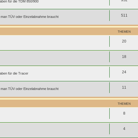
gaben für die TDM 850/900
511
für man TÜV oder Einzelabnahme braucht
THEMEN
20
18
24
aben für die Tracer
11
für man TÜV oder Einzelabnahme braucht
THEMEN
8
4