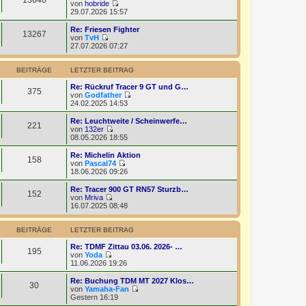
e
von
hobride
B
s
N
29.07.2026 15:57
e
t
e
i
e
u
Re: Friesen Fighter
t
13267
r
e
von
TvH
r
B
s
N
27.07.2026 07:27
a
e
t
e
g
i
e
u
t
r
e
BEITRÄGE
LETZTER BEITRAG
r
B
s
a
e
t
Re: Rückruf Tracer 9 GT und G…
375
g
i
e
von
Godfather
t
r
N
24.02.2025 14:53
r
B
e
a
e
u
Re: Leuchtweite / Scheinwerfe…
221
g
i
e
von
132er
t
s
N
08.05.2026 18:55
r
t
e
a
e
u
Re: Michelin Aktion
158
g
r
e
von
Pascal74
B
s
N
18.06.2026 09:26
e
t
e
i
e
u
Re: Tracer 900 GT RN57 Sturzb…
t
152
r
e
von
Mriva
r
B
s
N
16.07.2025 08:48
a
e
t
e
g
i
e
u
t
r
e
BEITRÄGE
LETZTER BEITRAG
r
B
s
a
e
t
Re: TDMF Zittau 03.06. 2026- …
195
g
i
e
von
Yoda
t
N
r
11.06.2026 19:26
r
e
B
a
u
e
Re: Buchung TDM MT 2027 Klos…
30
g
e
i
von
Yamaha-Fan
s
t
N
Gestern 16:19
t
r
e