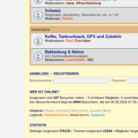
Moderatoren:
rabat
,
HPausSalzburg
Schweiz
Regionales, Ausfahrten, Stammtische, etc. in *.ch
Moderator:
PeterS
SONSTIGES
Koffer, Tankrucksack, GPS und Zubehör
Moderatoren:
Paul
,
Fun-biker
Bekleidung & Helme
incl. Kommunikationsanlagen
Moderatoren:
Leuchtkäfer
,
VE2
ANMELDEN
•
REGISTRIEREN
Benutzername:
Passwort:
WER IST ONLINE?
Insgesamt sind
107
Besucher online :: 3 sichtbare Mitglieder, 0 unsicht
Der Besucherrekord liegt bei
8004
Besuchern, die am 05.05.2026 07:35 gl
Mitglieder:
Baidu [Spider]
,
Bing [Bot]
,
Google [Bot]
Legende:
Administratoren
,
Moderatoren
,
Supporter
STATISTIK
Beiträge insgesamt
376135
• Themen insgesamt
21644
• Mitglieder ins