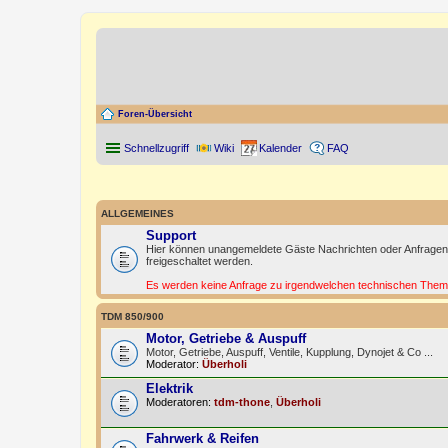
Foren-Übersicht
Schnellzugriff
Wiki
Kalender
FAQ
ALLGEMEINES
Support
Hier können unangemeldete Gäste Nachrichten oder Anfragen 
freigeschaltet werden.
Es werden keine Anfrage zu irgendwelchen technischen Thema 
TDM 850/900
Motor, Getriebe & Auspuff
Motor, Getriebe, Auspuff, Ventile, Kupplung, Dynojet & Co ...
Moderator:
Überholi
Elektrik
Moderatoren:
tdm-thone
,
Überholi
Fahrwerk & Reifen