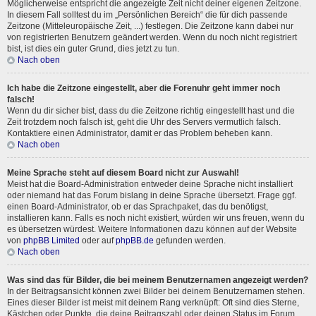
Möglicherweise entspricht die angezeigte Zeit nicht deiner eigenen Zeitzone.
In diesem Fall solltest du im „Persönlichen Bereich“ die für dich passende
Zeitzone (Mitteleuropäische Zeit, ...) festlegen. Die Zeitzone kann dabei nur
von registrierten Benutzern geändert werden. Wenn du noch nicht registriert
bist, ist dies ein guter Grund, dies jetzt zu tun.
Nach oben
Ich habe die Zeitzone eingestellt, aber die Forenuhr geht immer noch
falsch!
Wenn du dir sicher bist, dass du die Zeitzone richtig eingestellt hast und die
Zeit trotzdem noch falsch ist, geht die Uhr des Servers vermutlich falsch.
Kontaktiere einen Administrator, damit er das Problem beheben kann.
Nach oben
Meine Sprache steht auf diesem Board nicht zur Auswahl!
Meist hat die Board-Administration entweder deine Sprache nicht installiert
oder niemand hat das Forum bislang in deine Sprache übersetzt. Frage ggf.
einen Board-Administrator, ob er das Sprachpaket, das du benötigst,
installieren kann. Falls es noch nicht existiert, würden wir uns freuen, wenn du
es übersetzen würdest. Weitere Informationen dazu können auf der Website
von
phpBB Limited
oder auf
phpBB.de
gefunden werden.
Nach oben
Was sind das für Bilder, die bei meinem Benutzernamen angezeigt werden?
In der Beitragsansicht können zwei Bilder bei deinem Benutzernamen stehen.
Eines dieser Bilder ist meist mit deinem Rang verknüpft: Oft sind dies Sterne,
Kästchen oder Punkte, die deine Beitragszahl oder deinen Status im Forum