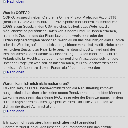
Nach oben
Was ist COPPA?
COPPA, ausgeschrieben Children’s Online Privacy Protection Act of 1998
(deutsch: Gesetz zum Schutz der Privatsphäre von Kindern im Internet von
1998) ist ein Gesetz in den USA, welches festlegt, dass Websites, die
möglicherweise persönliche Daten von Kindern unter 13 Jahren erheben,
hierzu die Zustimmung der Eltern beziehungsweise des oder der
Erziehungsberechtigten benötigen. Wenn du dir unsicher bist, ob dies auf dich
oder die Website, auf der du dich zu registrieren versuchst, zutrifft, ziehe einen
rechtlichen Beistand zu Rate. Bitte beachte, dass phpBB Limited und der
Besitzer dieses Boards keine Rechtsberatung anbieten kann und nicht die
Anlaufstelle für Rechtsangelegenheiten jeglicher Art ist; außer solchen, die
unter der Frage „An wen soll ich mich wenden, falls es Beschwerden oder
juristische Anfragen zu diesem Forum gibt?“ behandelt werden.
Nach oben
Warum kann ich mich nicht registrieren?
Es kann sein, dass die Board-Administration die Registrierung komplett
ausgeschaltet hat, damit sich keine neuen Benutzer mehr anmelden können.
Es könnte auch sein, dass deine IP-Adresse oder der Benutzername, mit dem
du dich registrieren möchtest, gesperrt wurden. Um Hilfe zu erhalten, wende
dich an die Board-Administration.
Nach oben
Ich habe mich registriert, kann mich aber nicht anmelden!
Überprüfe zuerst, ob du den richtigen Benutzernamen und das richtige