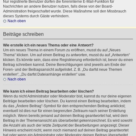
Nur registrierte Benutzer dürfen die foreninterne E-Mail-Funktion für
Nachrichten an andere Benutzer nutzen, falls diese von der Board-
Administration freigeschaltet wurde. Diese Maßnahme soll den Missbrauch
dieses Systems durch Gäste verhindern.
Nach oben
Beiträge schreiben
Wie erstelle ich ein neues Thema oder eine Antwort?
Um ein neues Thema in einem Forum zu eröffnen, musst du auf „Neues
Thema“ klicken. Um auf einen Beitrag zu antworten, musst du auf „Antworten“
klicken. Es könnte sein, dass eine Registrierung erforderlich ist, bevor du einen
Beitrag schreiben kannst. Deine Berechtigungen sind jeweils am Ende der
Foren- und der Beitragsansicht aufgelistet. Z. B. „Du darfst neue Themen
erstellen“, „Du darfst Dateianhänge erstellen“ usw.
Nach oben
Wie kann ich einen Beitrag bearbeiten oder löschen?
Wenn du nicht Administrator oder Moderator bist, kannst du nur deine eigenen
Beiträge bearbeiten oder löschen. Du kannst einen Beitrag bearbeiten, indem
du das „Ändere Beitrag“-Symbol für den entsprechenden Beitrag anklickst;
eventuell ist dies nur für einen begrenzten Zeitraum nach seiner Erstellung
möglich. Wenn bereits jemand auf deinen Beitrag geantwortet hat, wird dein
Beitrag in der Themenansicht als überarbeitet gekennzeichnet. Es wird sowohl
die Anzahl als auch der letzte Zeitpunkt der Bearbeitungen angezeigt. Dieser
Hinweis erscheint nicht, wenn noch niemand auf deinen Beitrag geantwortet
hat oder wenn ein Administrator oder Moderator deinen Beitrag überarbeitet