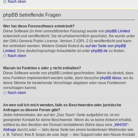
Nach oben
phpBB betreffende Fragen
Wer hat diese Forensoftware entwickelt?
Diese Software (in ihrer unmodifizierten Fassung) wurde von
phpBB Limited
entwickelt und veröffentlicht. Sie ist urheberrechtlich geschützt. Sie wurde unter
der GNU General Public License, Version 2 (GPL-2.0) veröffentlicht und kann
frei vertrieben werden. Weitere Details findest du
auf der Seite von phpBB
Limited
. Eine deutschsprachige Anlaufstelle ist unter
phpBB.de
zu finden.
Nach oben
Warum ist Funktion x oder y nicht enthalten?
Diese Software wurde von phpBB Limited geschrieben. Wenn du denkst, dass
eine Funktion implementiert werden sollte, dann besuche
phpBB Ideas
, wo du
deine Stimme für bestehende Vorschläge abgeben oder neue Funktionen
vorschlagen kannst.
Nach oben
An wen soll ich mich wenden, falls es Beschwerden oder juristische
Anfragen zu diesem Forum gibt?
Jeder Administrator, der auf der „Das Team“-Seite aufgeführt ist, ist ein
geeigneter Kontakt für deine Beschwerde. Wenn du so keine Antwort erhältst,
solltest du den Besitzer der Domain kontaktieren (führe dazu eine
„WHOIS“-
Abfrage
durch) oder — falls diese Seite bei einem kostenlosen Webhoster wie
z. B. Yahoo!, free.fr, funpic.de usw. liegt — den Support oder den Abuse-Kontakt