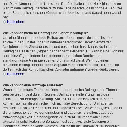
hat. Diese können jedoch, falls sie es für nötig halten, eine Notiz hinterlassen,
warum dein Beitrag überarbeitet wurde. Bitte beachte, dass normale Benutzer
einen Beitrag nicht löschen können, wenn bereits jemand darauf geantwortet
hat.
Nach oben
Wie kann ich meinem Beitrag eine Signatur anfügen?
Um eine Signatur an deinen Beitrag anzufügen, musst du zunächst eine
solche in den Einstellungen in deinem persönlichen Bereich entwerfen.
Nachdem du die Signatur erstellt und gespeichert hast, kannst du in jedem
Beitrag das Kästchen „Signatur anhängen“ aktivieren. Du kannst eine Signatur
auch hinzufügen, indem du in deinem persönlichen Bereich das
standardmäßige Anhängen deiner Signatur aktivierst. Wenn du einen
einzelnen Beitrag dennoch ohne Signatur verfassen möchtest, so kannst du
dort einfach das Kontrollkästchen „Signatur anhängen“ wieder deaktivieren.
Nach oben
Wie kann ich eine Umfrage erstellen?
Wenn du ein neues Thema eröffnest oder den ersten Beitrag eines Themas
bearbeitest, findest du ein Register „Umfrage erstellen“ unterhalb des
Formulars zur Beitragserstellung. Solltest du diesen Bereich nicht sehen
können, so hast du wahrscheinlich nicht die Berechtigung, Umfragen zu
erstellen. Du solltest einen Titel und mindestens zwei Antwortmöglichkeiten in
die entsprechenden Felder eingeben und dabei sicherstellen, dass jede
Antwortmöglichkeit in einer eigenen Zeile steht. Du kannst auch unter
„Auswahlmöglichkeiten pro Benutzer“ festlegen, wie viele Optionen ein
Benutzer auswählen kann, welches Zeitlimit für die Umfrage gilt (0 bedeutet