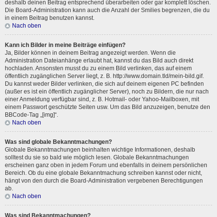
deshalb deinen Beitrag entsprechend überarbeiten oder gar komplett löschen.
Die Board-Administration kann auch die Anzahl der Smilies begrenzen, die du
in einem Beitrag benutzen kannst.
Nach oben
Kann ich Bilder in meine Beiträge einfügen?
Ja, Bilder können in deinem Beitrag angezeigt werden. Wenn die
Administration Dateianhänge erlaubt hat, kannst du das Bild auch direkt
hochladen. Ansonsten musst du zu einem Bild verlinken, das auf einem
öffentlich zugänglichen Server liegt, z. B. http://www.domain.tld/mein-bild.gif.
Du kannst weder Bilder verlinken, die sich auf deinem eigenen PC befinden
(außer es ist ein öffentlich zugänglicher Server), noch zu Bildern, die nur nach
einer Anmeldung verfügbar sind, z. B. Hotmail- oder Yahoo-Mailboxen, mit
einem Passwort geschützte Seiten usw. Um das Bild anzuzeigen, benutze den
BBCode-Tag „[img]“.
Nach oben
Was sind globale Bekanntmachungen?
Globale Bekanntmachungen beinhalten wichtige Informationen, deshalb
solltest du sie so bald wie möglich lesen. Globale Bekanntmachungen
erscheinen ganz oben in jedem Forum und ebenfalls in deinem persönlichen
Bereich. Ob du eine globale Bekanntmachung schreiben kannst oder nicht,
hängt von den durch die Board-Administration vergebenen Berechtigungen
ab.
Nach oben
Was sind Bekanntmachungen?