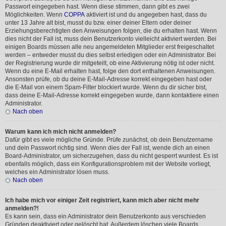
Passwort eingegeben hast. Wenn diese stimmen, dann gibt es zwei
Möglichkeiten. Wenn
COPPA
aktiviert ist und du angegeben hast, dass du
unter 13 Jahre alt bist, musst du bzw. einer deiner Eltern oder deiner
Erziehungsberechtigten den Anweisungen folgen, die du erhalten hast. Wenn
dies nicht der Fall ist, muss dein Benutzerkonto vielleicht aktiviert werden. Bei
einigen Boards müssen alle neu angemeldeten Mitglieder erst freigeschaltet
werden – entweder musst du dies selbst erledigen oder ein Administrator. Bei
der Registrierung wurde dir mitgeteilt, ob eine Aktivierung nötig ist oder nicht.
Wenn du eine E-Mail erhalten hast, folge den dort enthaltenen Anweisungen.
Ansonsten prüfe, ob du deine E-Mail-Adresse korrekt eingegeben hast oder
die E-Mail von einem Spam-Filter blockiert wurde. Wenn du dir sicher bist,
dass deine E-Mail-Adresse korrekt eingegeben wurde, dann kontaktiere einen
Administrator.
Nach oben
Warum kann ich mich nicht anmelden?
Dafür gibt es viele mögliche Gründe. Prüfe zunächst, ob dein Benutzername
und dein Passwort richtig sind. Wenn dies der Fall ist, wende dich an einen
Board-Administrator, um sicherzugehen, dass du nicht gesperrt wurdest. Es ist
ebenfalls möglich, dass ein Konfigurationsproblem mit der Website vorliegt,
welches ein Administrator lösen muss.
Nach oben
Ich habe mich vor einiger Zeit registriert, kann mich aber nicht mehr
anmelden?!
Es kann sein, dass ein Administrator dein Benutzerkonto aus verschieden
Gründen deaktiviert oder gelöscht hat. Außerdem löschen viele Boards