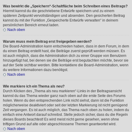
Was bewirkt die „Speichern“-Schaltfläche beim Schreiben eines Beitrags?
Hiermit kannst du die geschriebene Entwürfe speichern und zu einem
späteren Zeitpunkt vervollständigen und absenden. Den gesicherten Beitrag
kannst du mit der Funktion „Gespeicherte Entwürfe verwalten“ in deinem
persönlichen Bereich erneut laden.
Nach oben
Warum muss mein Beitrag erst freigegeben werden?
Die Board-Administration kann entschieden haben, dass in dem Forum, in dem
du einen Beitrag erstellt hast, die Beiträge zuerst geprüft werden müssen. Es
ist auch möglich, dass die Administration dich zu einer Gruppe von Benutzern
hinzugefügt hat, bei denen sie die Beiträge erst begutachten möchte, bevor sie
auf der Seite sichtbar werden. Bitte kontaktiere die Board-Administration, wenn
du weitere Informationen dazu benötigst.
Nach oben
Wie markiere ich ein Thema als neu?
Durch Klicken des „Thema als neu markieren“-Links in der Beitragsansicht
kannst du das Thema wieder ganz nach oben auf die erste Seite des Forums
holen. Wenn du den entsprechenden Link nicht siehst, dann ist die Funktion
möglicherweise deaktiviert oder seit der letzten Markierung ist nicht genügend
Zeit vergangen. Es ist auch möglich, das Thema nach oben zu holen, indem du
einfach eine Antwort darauf schreibst. Stelle jedoch sicher, dass du die Regeln
dieses Boards beachtest! Es wird meist nicht gerne gesehen, wenn ohne
triftigen Grund auf alte oder abgeschlossene Themen geantwortet wird.
Nach oben