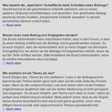
Was bewirkt die „Speichern“-Schaltfläche beim Schreiben eines Beitrags?
Hiermit kannst du die geschriebene Entwürfe speichern und zu einem
späteren Zeitpunkt vervollständigen und absenden. Den gesicherten Beitrag
kannst du mit der Funktion „Gespeicherte Entwürfe verwalten“ in deinem
persönlichen Bereich erneut laden.
Nach oben
Warum muss mein Beitrag erst freigegeben werden?
Die Board-Administration kann entschieden haben, dass in dem Forum, in dem
du einen Beitrag erstellt hast, die Beiträge zuerst geprüft werden müssen. Es
ist auch möglich, dass die Administration dich zu einer Gruppe von Benutzern
hinzugefügt hat, bei denen sie die Beiträge erst begutachten möchte, bevor sie
auf der Seite sichtbar werden. Bitte kontaktiere die Board-Administration, wenn
du weitere Informationen dazu benötigst.
Nach oben
Wie markiere ich ein Thema als neu?
Durch Klicken des „Thema als neu markieren“-Links in der Beitragsansicht
kannst du das Thema wieder ganz nach oben auf die erste Seite des Forums
holen. Wenn du den entsprechenden Link nicht siehst, dann ist die Funktion
möglicherweise deaktiviert oder seit der letzten Markierung ist nicht genügend
Zeit vergangen. Es ist auch möglich, das Thema nach oben zu holen, indem du
einfach eine Antwort darauf schreibst. Stelle jedoch sicher, dass du die Regeln
dieses Boards beachtest! Es wird meist nicht gerne gesehen, wenn ohne
triftigen Grund auf alte oder abgeschlossene Themen geantwortet wird.
Nach oben