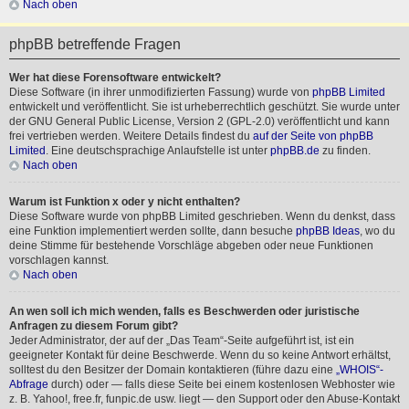
Nach oben
phpBB betreffende Fragen
Wer hat diese Forensoftware entwickelt?
Diese Software (in ihrer unmodifizierten Fassung) wurde von
phpBB Limited
entwickelt und veröffentlicht. Sie ist urheberrechtlich geschützt. Sie wurde unter
der GNU General Public License, Version 2 (GPL-2.0) veröffentlicht und kann
frei vertrieben werden. Weitere Details findest du
auf der Seite von phpBB
Limited
. Eine deutschsprachige Anlaufstelle ist unter
phpBB.de
zu finden.
Nach oben
Warum ist Funktion x oder y nicht enthalten?
Diese Software wurde von phpBB Limited geschrieben. Wenn du denkst, dass
eine Funktion implementiert werden sollte, dann besuche
phpBB Ideas
, wo du
deine Stimme für bestehende Vorschläge abgeben oder neue Funktionen
vorschlagen kannst.
Nach oben
An wen soll ich mich wenden, falls es Beschwerden oder juristische
Anfragen zu diesem Forum gibt?
Jeder Administrator, der auf der „Das Team“-Seite aufgeführt ist, ist ein
geeigneter Kontakt für deine Beschwerde. Wenn du so keine Antwort erhältst,
solltest du den Besitzer der Domain kontaktieren (führe dazu eine
„WHOIS“-
Abfrage
durch) oder — falls diese Seite bei einem kostenlosen Webhoster wie
z. B. Yahoo!, free.fr, funpic.de usw. liegt — den Support oder den Abuse-Kontakt