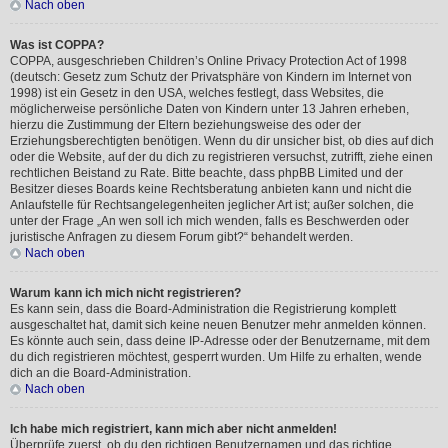
Nach oben
Was ist COPPA?
COPPA, ausgeschrieben Children’s Online Privacy Protection Act of 1998
(deutsch: Gesetz zum Schutz der Privatsphäre von Kindern im Internet von
1998) ist ein Gesetz in den USA, welches festlegt, dass Websites, die
möglicherweise persönliche Daten von Kindern unter 13 Jahren erheben,
hierzu die Zustimmung der Eltern beziehungsweise des oder der
Erziehungsberechtigten benötigen. Wenn du dir unsicher bist, ob dies auf dich
oder die Website, auf der du dich zu registrieren versuchst, zutrifft, ziehe einen
rechtlichen Beistand zu Rate. Bitte beachte, dass phpBB Limited und der
Besitzer dieses Boards keine Rechtsberatung anbieten kann und nicht die
Anlaufstelle für Rechtsangelegenheiten jeglicher Art ist; außer solchen, die
unter der Frage „An wen soll ich mich wenden, falls es Beschwerden oder
juristische Anfragen zu diesem Forum gibt?“ behandelt werden.
Nach oben
Warum kann ich mich nicht registrieren?
Es kann sein, dass die Board-Administration die Registrierung komplett
ausgeschaltet hat, damit sich keine neuen Benutzer mehr anmelden können.
Es könnte auch sein, dass deine IP-Adresse oder der Benutzername, mit dem
du dich registrieren möchtest, gesperrt wurden. Um Hilfe zu erhalten, wende
dich an die Board-Administration.
Nach oben
Ich habe mich registriert, kann mich aber nicht anmelden!
Überprüfe zuerst, ob du den richtigen Benutzernamen und das richtige