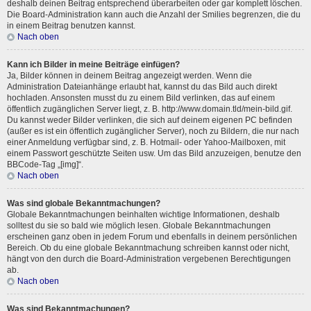
deshalb deinen Beitrag entsprechend überarbeiten oder gar komplett löschen.
Die Board-Administration kann auch die Anzahl der Smilies begrenzen, die du
in einem Beitrag benutzen kannst.
Nach oben
Kann ich Bilder in meine Beiträge einfügen?
Ja, Bilder können in deinem Beitrag angezeigt werden. Wenn die
Administration Dateianhänge erlaubt hat, kannst du das Bild auch direkt
hochladen. Ansonsten musst du zu einem Bild verlinken, das auf einem
öffentlich zugänglichen Server liegt, z. B. http://www.domain.tld/mein-bild.gif.
Du kannst weder Bilder verlinken, die sich auf deinem eigenen PC befinden
(außer es ist ein öffentlich zugänglicher Server), noch zu Bildern, die nur nach
einer Anmeldung verfügbar sind, z. B. Hotmail- oder Yahoo-Mailboxen, mit
einem Passwort geschützte Seiten usw. Um das Bild anzuzeigen, benutze den
BBCode-Tag „[img]“.
Nach oben
Was sind globale Bekanntmachungen?
Globale Bekanntmachungen beinhalten wichtige Informationen, deshalb
solltest du sie so bald wie möglich lesen. Globale Bekanntmachungen
erscheinen ganz oben in jedem Forum und ebenfalls in deinem persönlichen
Bereich. Ob du eine globale Bekanntmachung schreiben kannst oder nicht,
hängt von den durch die Board-Administration vergebenen Berechtigungen
ab.
Nach oben
Was sind Bekanntmachungen?