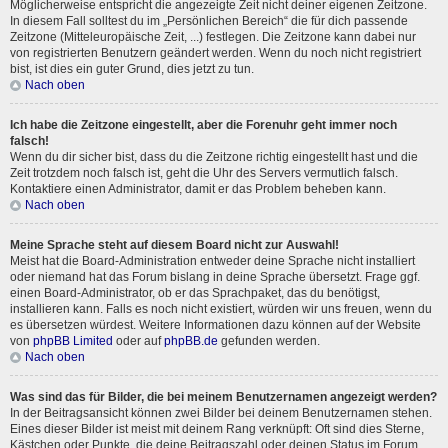
Möglicherweise entspricht die angezeigte Zeit nicht deiner eigenen Zeitzone.
In diesem Fall solltest du im „Persönlichen Bereich“ die für dich passende
Zeitzone (Mitteleuropäische Zeit, ...) festlegen. Die Zeitzone kann dabei nur
von registrierten Benutzern geändert werden. Wenn du noch nicht registriert
bist, ist dies ein guter Grund, dies jetzt zu tun.
Nach oben
Ich habe die Zeitzone eingestellt, aber die Forenuhr geht immer noch
falsch!
Wenn du dir sicher bist, dass du die Zeitzone richtig eingestellt hast und die
Zeit trotzdem noch falsch ist, geht die Uhr des Servers vermutlich falsch.
Kontaktiere einen Administrator, damit er das Problem beheben kann.
Nach oben
Meine Sprache steht auf diesem Board nicht zur Auswahl!
Meist hat die Board-Administration entweder deine Sprache nicht installiert
oder niemand hat das Forum bislang in deine Sprache übersetzt. Frage ggf.
einen Board-Administrator, ob er das Sprachpaket, das du benötigst,
installieren kann. Falls es noch nicht existiert, würden wir uns freuen, wenn du
es übersetzen würdest. Weitere Informationen dazu können auf der Website
von
phpBB Limited
oder auf
phpBB.de
gefunden werden.
Nach oben
Was sind das für Bilder, die bei meinem Benutzernamen angezeigt werden?
In der Beitragsansicht können zwei Bilder bei deinem Benutzernamen stehen.
Eines dieser Bilder ist meist mit deinem Rang verknüpft: Oft sind dies Sterne,
Kästchen oder Punkte, die deine Beitragszahl oder deinen Status im Forum