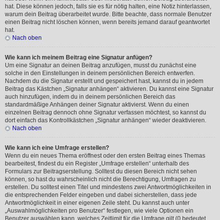
hat. Diese können jedoch, falls sie es für nötig halten, eine Notiz hinterlassen,
warum dein Beitrag überarbeitet wurde. Bitte beachte, dass normale Benutzer
einen Beitrag nicht löschen können, wenn bereits jemand darauf geantwortet
hat.
Nach oben
Wie kann ich meinem Beitrag eine Signatur anfügen?
Um eine Signatur an deinen Beitrag anzufügen, musst du zunächst eine
solche in den Einstellungen in deinem persönlichen Bereich entwerfen.
Nachdem du die Signatur erstellt und gespeichert hast, kannst du in jedem
Beitrag das Kästchen „Signatur anhängen“ aktivieren. Du kannst eine Signatur
auch hinzufügen, indem du in deinem persönlichen Bereich das
standardmäßige Anhängen deiner Signatur aktivierst. Wenn du einen
einzelnen Beitrag dennoch ohne Signatur verfassen möchtest, so kannst du
dort einfach das Kontrollkästchen „Signatur anhängen“ wieder deaktivieren.
Nach oben
Wie kann ich eine Umfrage erstellen?
Wenn du ein neues Thema eröffnest oder den ersten Beitrag eines Themas
bearbeitest, findest du ein Register „Umfrage erstellen“ unterhalb des
Formulars zur Beitragserstellung. Solltest du diesen Bereich nicht sehen
können, so hast du wahrscheinlich nicht die Berechtigung, Umfragen zu
erstellen. Du solltest einen Titel und mindestens zwei Antwortmöglichkeiten in
die entsprechenden Felder eingeben und dabei sicherstellen, dass jede
Antwortmöglichkeit in einer eigenen Zeile steht. Du kannst auch unter
„Auswahlmöglichkeiten pro Benutzer“ festlegen, wie viele Optionen ein
Benutzer auswählen kann, welches Zeitlimit für die Umfrage gilt (0 bedeutet