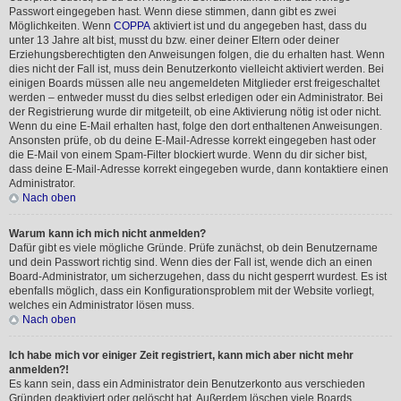
Passwort eingegeben hast. Wenn diese stimmen, dann gibt es zwei
Möglichkeiten. Wenn
COPPA
aktiviert ist und du angegeben hast, dass du
unter 13 Jahre alt bist, musst du bzw. einer deiner Eltern oder deiner
Erziehungsberechtigten den Anweisungen folgen, die du erhalten hast. Wenn
dies nicht der Fall ist, muss dein Benutzerkonto vielleicht aktiviert werden. Bei
einigen Boards müssen alle neu angemeldeten Mitglieder erst freigeschaltet
werden – entweder musst du dies selbst erledigen oder ein Administrator. Bei
der Registrierung wurde dir mitgeteilt, ob eine Aktivierung nötig ist oder nicht.
Wenn du eine E-Mail erhalten hast, folge den dort enthaltenen Anweisungen.
Ansonsten prüfe, ob du deine E-Mail-Adresse korrekt eingegeben hast oder
die E-Mail von einem Spam-Filter blockiert wurde. Wenn du dir sicher bist,
dass deine E-Mail-Adresse korrekt eingegeben wurde, dann kontaktiere einen
Administrator.
Nach oben
Warum kann ich mich nicht anmelden?
Dafür gibt es viele mögliche Gründe. Prüfe zunächst, ob dein Benutzername
und dein Passwort richtig sind. Wenn dies der Fall ist, wende dich an einen
Board-Administrator, um sicherzugehen, dass du nicht gesperrt wurdest. Es ist
ebenfalls möglich, dass ein Konfigurationsproblem mit der Website vorliegt,
welches ein Administrator lösen muss.
Nach oben
Ich habe mich vor einiger Zeit registriert, kann mich aber nicht mehr
anmelden?!
Es kann sein, dass ein Administrator dein Benutzerkonto aus verschieden
Gründen deaktiviert oder gelöscht hat. Außerdem löschen viele Boards