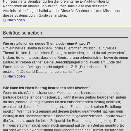
Nur registrierte Benutzer dürfen die foreninterne E-Mail-Funktion für
Nachrichten an andere Benutzer nutzen, falls diese von der Board-
Administration freigeschaltet wurde. Diese Maßnahme soll den Missbrauch
dieses Systems durch Gäste verhindern.
Nach oben
Beiträge schreiben
Wie erstelle ich ein neues Thema oder eine Antwort?
Um ein neues Thema in einem Forum zu eröffnen, musst du auf „Neues
Thema“ klicken. Um auf einen Beitrag zu antworten, musst du auf „Antworten“
klicken. Es könnte sein, dass eine Registrierung erforderlich ist, bevor du einen
Beitrag schreiben kannst. Deine Berechtigungen sind jeweils am Ende der
Foren- und der Beitragsansicht aufgelistet. Z. B. „Du darfst neue Themen
erstellen“, „Du darfst Dateianhänge erstellen“ usw.
Nach oben
Wie kann ich einen Beitrag bearbeiten oder löschen?
Wenn du nicht Administrator oder Moderator bist, kannst du nur deine eigenen
Beiträge bearbeiten oder löschen. Du kannst einen Beitrag bearbeiten, indem
du das „Ändere Beitrag“-Symbol für den entsprechenden Beitrag anklickst;
eventuell ist dies nur für einen begrenzten Zeitraum nach seiner Erstellung
möglich. Wenn bereits jemand auf deinen Beitrag geantwortet hat, wird dein
Beitrag in der Themenansicht als überarbeitet gekennzeichnet. Es wird sowohl
die Anzahl als auch der letzte Zeitpunkt der Bearbeitungen angezeigt. Dieser
Hinweis erscheint nicht, wenn noch niemand auf deinen Beitrag geantwortet
hat oder wenn ein Administrator oder Moderator deinen Beitrag überarbeitet