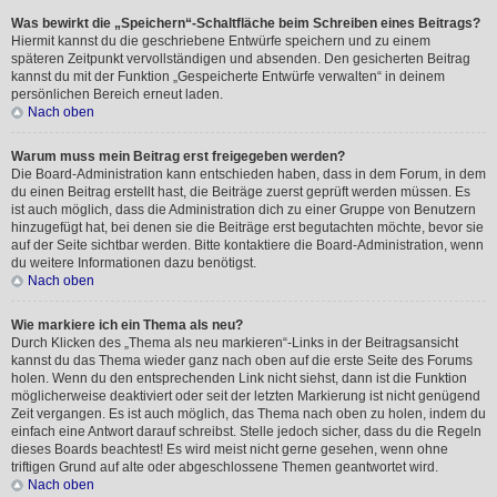
Was bewirkt die „Speichern“-Schaltfläche beim Schreiben eines Beitrags?
Hiermit kannst du die geschriebene Entwürfe speichern und zu einem
späteren Zeitpunkt vervollständigen und absenden. Den gesicherten Beitrag
kannst du mit der Funktion „Gespeicherte Entwürfe verwalten“ in deinem
persönlichen Bereich erneut laden.
Nach oben
Warum muss mein Beitrag erst freigegeben werden?
Die Board-Administration kann entschieden haben, dass in dem Forum, in dem
du einen Beitrag erstellt hast, die Beiträge zuerst geprüft werden müssen. Es
ist auch möglich, dass die Administration dich zu einer Gruppe von Benutzern
hinzugefügt hat, bei denen sie die Beiträge erst begutachten möchte, bevor sie
auf der Seite sichtbar werden. Bitte kontaktiere die Board-Administration, wenn
du weitere Informationen dazu benötigst.
Nach oben
Wie markiere ich ein Thema als neu?
Durch Klicken des „Thema als neu markieren“-Links in der Beitragsansicht
kannst du das Thema wieder ganz nach oben auf die erste Seite des Forums
holen. Wenn du den entsprechenden Link nicht siehst, dann ist die Funktion
möglicherweise deaktiviert oder seit der letzten Markierung ist nicht genügend
Zeit vergangen. Es ist auch möglich, das Thema nach oben zu holen, indem du
einfach eine Antwort darauf schreibst. Stelle jedoch sicher, dass du die Regeln
dieses Boards beachtest! Es wird meist nicht gerne gesehen, wenn ohne
triftigen Grund auf alte oder abgeschlossene Themen geantwortet wird.
Nach oben