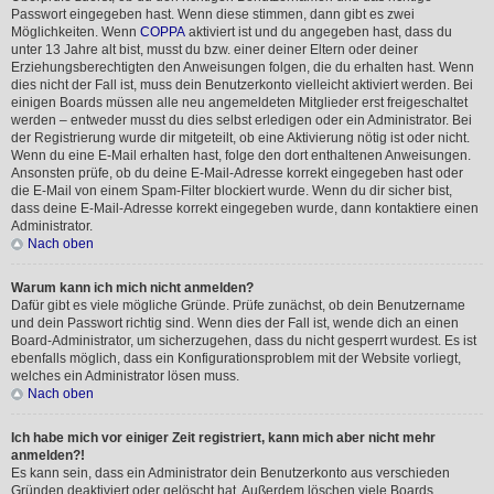
Passwort eingegeben hast. Wenn diese stimmen, dann gibt es zwei
Möglichkeiten. Wenn
COPPA
aktiviert ist und du angegeben hast, dass du
unter 13 Jahre alt bist, musst du bzw. einer deiner Eltern oder deiner
Erziehungsberechtigten den Anweisungen folgen, die du erhalten hast. Wenn
dies nicht der Fall ist, muss dein Benutzerkonto vielleicht aktiviert werden. Bei
einigen Boards müssen alle neu angemeldeten Mitglieder erst freigeschaltet
werden – entweder musst du dies selbst erledigen oder ein Administrator. Bei
der Registrierung wurde dir mitgeteilt, ob eine Aktivierung nötig ist oder nicht.
Wenn du eine E-Mail erhalten hast, folge den dort enthaltenen Anweisungen.
Ansonsten prüfe, ob du deine E-Mail-Adresse korrekt eingegeben hast oder
die E-Mail von einem Spam-Filter blockiert wurde. Wenn du dir sicher bist,
dass deine E-Mail-Adresse korrekt eingegeben wurde, dann kontaktiere einen
Administrator.
Nach oben
Warum kann ich mich nicht anmelden?
Dafür gibt es viele mögliche Gründe. Prüfe zunächst, ob dein Benutzername
und dein Passwort richtig sind. Wenn dies der Fall ist, wende dich an einen
Board-Administrator, um sicherzugehen, dass du nicht gesperrt wurdest. Es ist
ebenfalls möglich, dass ein Konfigurationsproblem mit der Website vorliegt,
welches ein Administrator lösen muss.
Nach oben
Ich habe mich vor einiger Zeit registriert, kann mich aber nicht mehr
anmelden?!
Es kann sein, dass ein Administrator dein Benutzerkonto aus verschieden
Gründen deaktiviert oder gelöscht hat. Außerdem löschen viele Boards