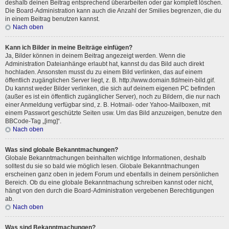
deshalb deinen Beitrag entsprechend überarbeiten oder gar komplett löschen.
Die Board-Administration kann auch die Anzahl der Smilies begrenzen, die du
in einem Beitrag benutzen kannst.
Nach oben
Kann ich Bilder in meine Beiträge einfügen?
Ja, Bilder können in deinem Beitrag angezeigt werden. Wenn die
Administration Dateianhänge erlaubt hat, kannst du das Bild auch direkt
hochladen. Ansonsten musst du zu einem Bild verlinken, das auf einem
öffentlich zugänglichen Server liegt, z. B. http://www.domain.tld/mein-bild.gif.
Du kannst weder Bilder verlinken, die sich auf deinem eigenen PC befinden
(außer es ist ein öffentlich zugänglicher Server), noch zu Bildern, die nur nach
einer Anmeldung verfügbar sind, z. B. Hotmail- oder Yahoo-Mailboxen, mit
einem Passwort geschützte Seiten usw. Um das Bild anzuzeigen, benutze den
BBCode-Tag „[img]“.
Nach oben
Was sind globale Bekanntmachungen?
Globale Bekanntmachungen beinhalten wichtige Informationen, deshalb
solltest du sie so bald wie möglich lesen. Globale Bekanntmachungen
erscheinen ganz oben in jedem Forum und ebenfalls in deinem persönlichen
Bereich. Ob du eine globale Bekanntmachung schreiben kannst oder nicht,
hängt von den durch die Board-Administration vergebenen Berechtigungen
ab.
Nach oben
Was sind Bekanntmachungen?