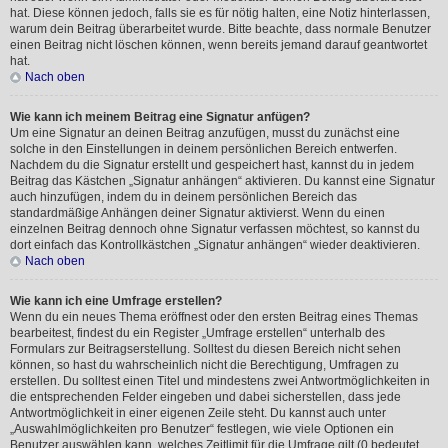
hat. Diese können jedoch, falls sie es für nötig halten, eine Notiz hinterlassen,
warum dein Beitrag überarbeitet wurde. Bitte beachte, dass normale Benutzer
einen Beitrag nicht löschen können, wenn bereits jemand darauf geantwortet
hat.
Nach oben
Wie kann ich meinem Beitrag eine Signatur anfügen?
Um eine Signatur an deinen Beitrag anzufügen, musst du zunächst eine
solche in den Einstellungen in deinem persönlichen Bereich entwerfen.
Nachdem du die Signatur erstellt und gespeichert hast, kannst du in jedem
Beitrag das Kästchen „Signatur anhängen“ aktivieren. Du kannst eine Signatur
auch hinzufügen, indem du in deinem persönlichen Bereich das
standardmäßige Anhängen deiner Signatur aktivierst. Wenn du einen
einzelnen Beitrag dennoch ohne Signatur verfassen möchtest, so kannst du
dort einfach das Kontrollkästchen „Signatur anhängen“ wieder deaktivieren.
Nach oben
Wie kann ich eine Umfrage erstellen?
Wenn du ein neues Thema eröffnest oder den ersten Beitrag eines Themas
bearbeitest, findest du ein Register „Umfrage erstellen“ unterhalb des
Formulars zur Beitragserstellung. Solltest du diesen Bereich nicht sehen
können, so hast du wahrscheinlich nicht die Berechtigung, Umfragen zu
erstellen. Du solltest einen Titel und mindestens zwei Antwortmöglichkeiten in
die entsprechenden Felder eingeben und dabei sicherstellen, dass jede
Antwortmöglichkeit in einer eigenen Zeile steht. Du kannst auch unter
„Auswahlmöglichkeiten pro Benutzer“ festlegen, wie viele Optionen ein
Benutzer auswählen kann, welches Zeitlimit für die Umfrage gilt (0 bedeutet