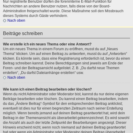
Nur registrierte Benutzer dürfen die foreninterne E-Mail-Funktion für
Nachrichten an andere Benutzer nutzen, falls diese von der Board-
Administration freigeschaltet wurde. Diese Maßnahme soll den Missbrauch
dieses Systems durch Gäste verhindern.
Nach oben
Beiträge schreiben
Wie erstelle ich ein neues Thema oder eine Antwort?
Um ein neues Thema in einem Forum zu eröffnen, musst du auf „Neues
Thema“ klicken. Um auf einen Beitrag zu antworten, musst du auf „Antworten“
klicken. Es könnte sein, dass eine Registrierung erforderlich ist, bevor du einen
Beitrag schreiben kannst. Deine Berechtigungen sind jeweils am Ende der
Foren- und der Beitragsansicht aufgelistet. Z. B. „Du darfst neue Themen
erstellen“, „Du darfst Dateianhänge erstellen“ usw.
Nach oben
Wie kann ich einen Beitrag bearbeiten oder löschen?
Wenn du nicht Administrator oder Moderator bist, kannst du nur deine eigenen
Beiträge bearbeiten oder löschen. Du kannst einen Beitrag bearbeiten, indem
du das „Ändere Beitrag“-Symbol für den entsprechenden Beitrag anklickst;
eventuell ist dies nur für einen begrenzten Zeitraum nach seiner Erstellung
möglich. Wenn bereits jemand auf deinen Beitrag geantwortet hat, wird dein
Beitrag in der Themenansicht als überarbeitet gekennzeichnet. Es wird sowohl
die Anzahl als auch der letzte Zeitpunkt der Bearbeitungen angezeigt. Dieser
Hinweis erscheint nicht, wenn noch niemand auf deinen Beitrag geantwortet
hat oder wenn ein Administrator oder Moderator deinen Beitrag überarbeitet