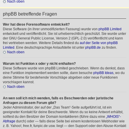
Nach oben
phpBB betreffende Fragen
Wer hat diese Forensoftware entwickelt?
Diese Software (in ihrer unmodifizierten Fassung) wurde von
phpBB Limited
entwickelt und veröffentlicht. Sie ist urheberrechtlich geschützt. Sie wurde unter
der GNU General Public License, Version 2 (GPL-2.0) veröffentlicht und kann
frei vertrieben werden. Weitere Details findest du
auf der Seite von phpBB
Limited
. Eine deutschsprachige Anlaufstelle ist unter
phpBB.de
zu finden.
Nach oben
Warum ist Funktion x oder y nicht enthalten?
Diese Software wurde von phpBB Limited geschrieben. Wenn du denkst, dass
eine Funktion implementiert werden sollte, dann besuche
phpBB Ideas
, wo du
deine Stimme für bestehende Vorschläge abgeben oder neue Funktionen
vorschlagen kannst.
Nach oben
An wen soll ich mich wenden, falls es Beschwerden oder juristische
Anfragen zu diesem Forum gibt?
Jeder Administrator, der auf der „Das Team“-Seite aufgeführt ist, ist ein
geeigneter Kontakt für deine Beschwerde. Wenn du so keine Antwort erhältst,
solltest du den Besitzer der Domain kontaktieren (führe dazu eine
„WHOIS“-
Abfrage
durch) oder — falls diese Seite bei einem kostenlosen Webhoster wie
z. B. Yahoo!, free.fr, funpic.de usw. liegt — den Support oder den Abuse-Kontakt