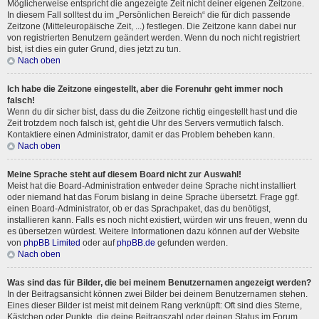
Möglicherweise entspricht die angezeigte Zeit nicht deiner eigenen Zeitzone.
In diesem Fall solltest du im „Persönlichen Bereich“ die für dich passende
Zeitzone (Mitteleuropäische Zeit, ...) festlegen. Die Zeitzone kann dabei nur
von registrierten Benutzern geändert werden. Wenn du noch nicht registriert
bist, ist dies ein guter Grund, dies jetzt zu tun.
Nach oben
Ich habe die Zeitzone eingestellt, aber die Forenuhr geht immer noch
falsch!
Wenn du dir sicher bist, dass du die Zeitzone richtig eingestellt hast und die
Zeit trotzdem noch falsch ist, geht die Uhr des Servers vermutlich falsch.
Kontaktiere einen Administrator, damit er das Problem beheben kann.
Nach oben
Meine Sprache steht auf diesem Board nicht zur Auswahl!
Meist hat die Board-Administration entweder deine Sprache nicht installiert
oder niemand hat das Forum bislang in deine Sprache übersetzt. Frage ggf.
einen Board-Administrator, ob er das Sprachpaket, das du benötigst,
installieren kann. Falls es noch nicht existiert, würden wir uns freuen, wenn du
es übersetzen würdest. Weitere Informationen dazu können auf der Website
von
phpBB Limited
oder auf
phpBB.de
gefunden werden.
Nach oben
Was sind das für Bilder, die bei meinem Benutzernamen angezeigt werden?
In der Beitragsansicht können zwei Bilder bei deinem Benutzernamen stehen.
Eines dieser Bilder ist meist mit deinem Rang verknüpft: Oft sind dies Sterne,
Kästchen oder Punkte, die deine Beitragszahl oder deinen Status im Forum