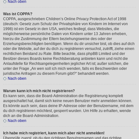
Nach oben
Was ist COPPA?
COPPA, ausgeschrieben Children’s Online Privacy Protection Act of 1998
(deutsch: Gesetz zum Schutz der Privatsphäre von Kindern im Internet von
1998) ist ein Gesetz in den USA, welches festlegt, dass Websites, die
möglicherweise persönliche Daten von Kindern unter 13 Jahren erheben,
hierzu die Zustimmung der Eltern beziehungsweise des oder der
Erziehungsberechtigten benötigen. Wenn du dir unsicher bist, ob dies auf dich
oder die Website, auf der du dich zu registrieren versuchst, zutrifft, ziehe einen
rechtlichen Beistand zu Rate. Bitte beachte, dass phpBB Limited und der
Besitzer dieses Boards keine Rechtsberatung anbieten kann und nicht die
Anlaufstelle für Rechtsangelegenheiten jeglicher Art ist; außer solchen, die
unter der Frage „An wen soll ich mich wenden, falls es Beschwerden oder
juristische Anfragen zu diesem Forum gibt?“ behandelt werden.
Nach oben
Warum kann ich mich nicht registrieren?
Es kann sein, dass die Board-Administration die Registrierung komplett
ausgeschaltet hat, damit sich keine neuen Benutzer mehr anmelden können.
Es könnte auch sein, dass deine IP-Adresse oder der Benutzername, mit dem
du dich registrieren möchtest, gesperrt wurden. Um Hilfe zu erhalten, wende
dich an die Board-Administration.
Nach oben
Ich habe mich registriert, kann mich aber nicht anmelden!
Überprüfe zuerst, ob du den richtigen Benutzernamen und das richtige