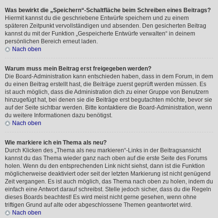
Was bewirkt die „Speichern“-Schaltfläche beim Schreiben eines Beitrags?
Hiermit kannst du die geschriebene Entwürfe speichern und zu einem
späteren Zeitpunkt vervollständigen und absenden. Den gesicherten Beitrag
kannst du mit der Funktion „Gespeicherte Entwürfe verwalten“ in deinem
persönlichen Bereich erneut laden.
Nach oben
Warum muss mein Beitrag erst freigegeben werden?
Die Board-Administration kann entschieden haben, dass in dem Forum, in dem
du einen Beitrag erstellt hast, die Beiträge zuerst geprüft werden müssen. Es
ist auch möglich, dass die Administration dich zu einer Gruppe von Benutzern
hinzugefügt hat, bei denen sie die Beiträge erst begutachten möchte, bevor sie
auf der Seite sichtbar werden. Bitte kontaktiere die Board-Administration, wenn
du weitere Informationen dazu benötigst.
Nach oben
Wie markiere ich ein Thema als neu?
Durch Klicken des „Thema als neu markieren“-Links in der Beitragsansicht
kannst du das Thema wieder ganz nach oben auf die erste Seite des Forums
holen. Wenn du den entsprechenden Link nicht siehst, dann ist die Funktion
möglicherweise deaktiviert oder seit der letzten Markierung ist nicht genügend
Zeit vergangen. Es ist auch möglich, das Thema nach oben zu holen, indem du
einfach eine Antwort darauf schreibst. Stelle jedoch sicher, dass du die Regeln
dieses Boards beachtest! Es wird meist nicht gerne gesehen, wenn ohne
triftigen Grund auf alte oder abgeschlossene Themen geantwortet wird.
Nach oben