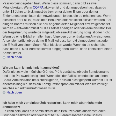
Passwort eingegeben hast. Wenn diese stimmen, dann gibt es zwei
Möglichkeiten. Wenn
COPPA
aktiviert ist und du angegeben hast, dass du
unter 13 Jahre alt bist, musst du bzw. einer deiner Eltern oder deiner
Erziehungsberechtigten den Anweisungen folgen, die du erhalten hast. Wenn
dies nicht der Fall ist, muss dein Benutzerkonto vielleicht aktiviert werden. Bei
einigen Boards müssen alle neu angemeldeten Mitglieder erst freigeschaltet
werden – entweder musst du dies selbst erledigen oder ein Administrator. Bei
der Registrierung wurde dir mitgeteilt, ob eine Aktivierung nötig ist oder nicht.
Wenn du eine E-Mail erhalten hast, folge den dort enthaltenen Anweisungen.
Ansonsten prüfe, ob du deine E-Mail-Adresse korrekt eingegeben hast oder
die E-Mail von einem Spam-Filter blockiert wurde. Wenn du dir sicher bist,
dass deine E-Mail-Adresse korrekt eingegeben wurde, dann kontaktiere einen
Administrator.
Nach oben
Warum kann ich mich nicht anmelden?
Dafür gibt es viele mögliche Gründe. Prüfe zunächst, ob dein Benutzername
und dein Passwort richtig sind. Wenn dies der Fall ist, wende dich an einen
Board-Administrator, um sicherzugehen, dass du nicht gesperrt wurdest. Es ist
ebenfalls möglich, dass ein Konfigurationsproblem mit der Website vorliegt,
welches ein Administrator lösen muss.
Nach oben
Ich habe mich vor einiger Zeit registriert, kann mich aber nicht mehr
anmelden?!
Es kann sein, dass ein Administrator dein Benutzerkonto aus verschieden
Gründen deaktiviert oder gelöscht hat. Außerdem löschen viele Boards