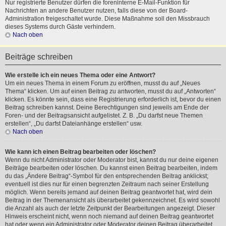
Nur registrierte Benutzer dürfen die foreninterne E-Mail-Funktion für
Nachrichten an andere Benutzer nutzen, falls diese von der Board-
Administration freigeschaltet wurde. Diese Maßnahme soll den Missbrauch
dieses Systems durch Gäste verhindern.
Nach oben
Beiträge schreiben
Wie erstelle ich ein neues Thema oder eine Antwort?
Um ein neues Thema in einem Forum zu eröffnen, musst du auf „Neues
Thema“ klicken. Um auf einen Beitrag zu antworten, musst du auf „Antworten“
klicken. Es könnte sein, dass eine Registrierung erforderlich ist, bevor du einen
Beitrag schreiben kannst. Deine Berechtigungen sind jeweils am Ende der
Foren- und der Beitragsansicht aufgelistet. Z. B. „Du darfst neue Themen
erstellen“, „Du darfst Dateianhänge erstellen“ usw.
Nach oben
Wie kann ich einen Beitrag bearbeiten oder löschen?
Wenn du nicht Administrator oder Moderator bist, kannst du nur deine eigenen
Beiträge bearbeiten oder löschen. Du kannst einen Beitrag bearbeiten, indem
du das „Ändere Beitrag“-Symbol für den entsprechenden Beitrag anklickst;
eventuell ist dies nur für einen begrenzten Zeitraum nach seiner Erstellung
möglich. Wenn bereits jemand auf deinen Beitrag geantwortet hat, wird dein
Beitrag in der Themenansicht als überarbeitet gekennzeichnet. Es wird sowohl
die Anzahl als auch der letzte Zeitpunkt der Bearbeitungen angezeigt. Dieser
Hinweis erscheint nicht, wenn noch niemand auf deinen Beitrag geantwortet
hat oder wenn ein Administrator oder Moderator deinen Beitrag überarbeitet