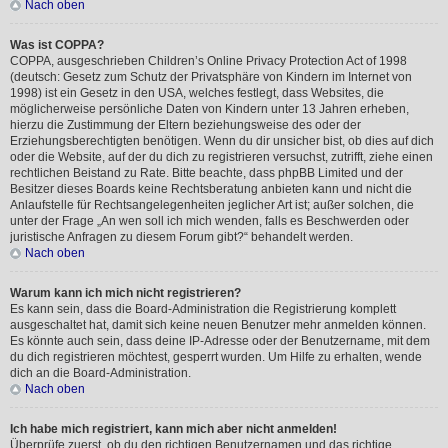
Nach oben
Was ist COPPA?
COPPA, ausgeschrieben Children’s Online Privacy Protection Act of 1998
(deutsch: Gesetz zum Schutz der Privatsphäre von Kindern im Internet von
1998) ist ein Gesetz in den USA, welches festlegt, dass Websites, die
möglicherweise persönliche Daten von Kindern unter 13 Jahren erheben,
hierzu die Zustimmung der Eltern beziehungsweise des oder der
Erziehungsberechtigten benötigen. Wenn du dir unsicher bist, ob dies auf dich
oder die Website, auf der du dich zu registrieren versuchst, zutrifft, ziehe einen
rechtlichen Beistand zu Rate. Bitte beachte, dass phpBB Limited und der
Besitzer dieses Boards keine Rechtsberatung anbieten kann und nicht die
Anlaufstelle für Rechtsangelegenheiten jeglicher Art ist; außer solchen, die
unter der Frage „An wen soll ich mich wenden, falls es Beschwerden oder
juristische Anfragen zu diesem Forum gibt?“ behandelt werden.
Nach oben
Warum kann ich mich nicht registrieren?
Es kann sein, dass die Board-Administration die Registrierung komplett
ausgeschaltet hat, damit sich keine neuen Benutzer mehr anmelden können.
Es könnte auch sein, dass deine IP-Adresse oder der Benutzername, mit dem
du dich registrieren möchtest, gesperrt wurden. Um Hilfe zu erhalten, wende
dich an die Board-Administration.
Nach oben
Ich habe mich registriert, kann mich aber nicht anmelden!
Überprüfe zuerst, ob du den richtigen Benutzernamen und das richtige