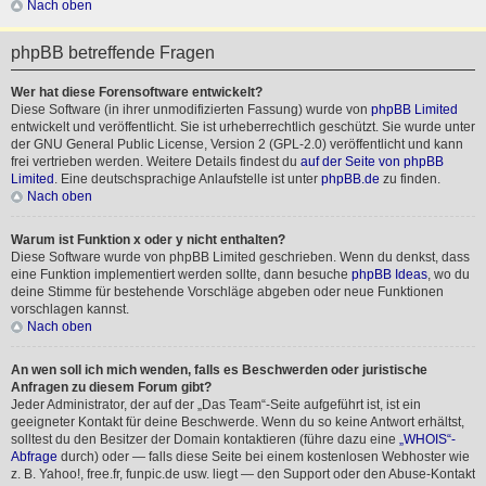
Nach oben
phpBB betreffende Fragen
Wer hat diese Forensoftware entwickelt?
Diese Software (in ihrer unmodifizierten Fassung) wurde von
phpBB Limited
entwickelt und veröffentlicht. Sie ist urheberrechtlich geschützt. Sie wurde unter
der GNU General Public License, Version 2 (GPL-2.0) veröffentlicht und kann
frei vertrieben werden. Weitere Details findest du
auf der Seite von phpBB
Limited
. Eine deutschsprachige Anlaufstelle ist unter
phpBB.de
zu finden.
Nach oben
Warum ist Funktion x oder y nicht enthalten?
Diese Software wurde von phpBB Limited geschrieben. Wenn du denkst, dass
eine Funktion implementiert werden sollte, dann besuche
phpBB Ideas
, wo du
deine Stimme für bestehende Vorschläge abgeben oder neue Funktionen
vorschlagen kannst.
Nach oben
An wen soll ich mich wenden, falls es Beschwerden oder juristische
Anfragen zu diesem Forum gibt?
Jeder Administrator, der auf der „Das Team“-Seite aufgeführt ist, ist ein
geeigneter Kontakt für deine Beschwerde. Wenn du so keine Antwort erhältst,
solltest du den Besitzer der Domain kontaktieren (führe dazu eine
„WHOIS“-
Abfrage
durch) oder — falls diese Seite bei einem kostenlosen Webhoster wie
z. B. Yahoo!, free.fr, funpic.de usw. liegt — den Support oder den Abuse-Kontakt