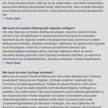
hat. Diese können jedoch, falls sie es für nötig halten, eine Notiz hinterlassen,
warum dein Beitrag überarbeitet wurde. Bitte beachte, dass normale Benutzer
einen Beitrag nicht löschen können, wenn bereits jemand darauf geantwortet
hat.
Nach oben
Wie kann ich meinem Beitrag eine Signatur anfügen?
Um eine Signatur an deinen Beitrag anzufügen, musst du zunächst eine
solche in den Einstellungen in deinem persönlichen Bereich entwerfen.
Nachdem du die Signatur erstellt und gespeichert hast, kannst du in jedem
Beitrag das Kästchen „Signatur anhängen“ aktivieren. Du kannst eine Signatur
auch hinzufügen, indem du in deinem persönlichen Bereich das
standardmäßige Anhängen deiner Signatur aktivierst. Wenn du einen
einzelnen Beitrag dennoch ohne Signatur verfassen möchtest, so kannst du
dort einfach das Kontrollkästchen „Signatur anhängen“ wieder deaktivieren.
Nach oben
Wie kann ich eine Umfrage erstellen?
Wenn du ein neues Thema eröffnest oder den ersten Beitrag eines Themas
bearbeitest, findest du ein Register „Umfrage erstellen“ unterhalb des
Formulars zur Beitragserstellung. Solltest du diesen Bereich nicht sehen
können, so hast du wahrscheinlich nicht die Berechtigung, Umfragen zu
erstellen. Du solltest einen Titel und mindestens zwei Antwortmöglichkeiten in
die entsprechenden Felder eingeben und dabei sicherstellen, dass jede
Antwortmöglichkeit in einer eigenen Zeile steht. Du kannst auch unter
„Auswahlmöglichkeiten pro Benutzer“ festlegen, wie viele Optionen ein
Benutzer auswählen kann, welches Zeitlimit für die Umfrage gilt (0 bedeutet