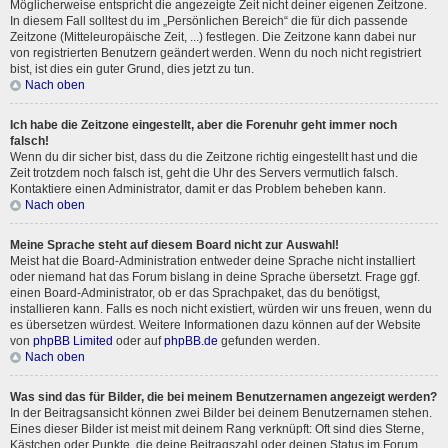
Möglicherweise entspricht die angezeigte Zeit nicht deiner eigenen Zeitzone.
In diesem Fall solltest du im „Persönlichen Bereich“ die für dich passende
Zeitzone (Mitteleuropäische Zeit, ...) festlegen. Die Zeitzone kann dabei nur
von registrierten Benutzern geändert werden. Wenn du noch nicht registriert
bist, ist dies ein guter Grund, dies jetzt zu tun.
Nach oben
Ich habe die Zeitzone eingestellt, aber die Forenuhr geht immer noch
falsch!
Wenn du dir sicher bist, dass du die Zeitzone richtig eingestellt hast und die
Zeit trotzdem noch falsch ist, geht die Uhr des Servers vermutlich falsch.
Kontaktiere einen Administrator, damit er das Problem beheben kann.
Nach oben
Meine Sprache steht auf diesem Board nicht zur Auswahl!
Meist hat die Board-Administration entweder deine Sprache nicht installiert
oder niemand hat das Forum bislang in deine Sprache übersetzt. Frage ggf.
einen Board-Administrator, ob er das Sprachpaket, das du benötigst,
installieren kann. Falls es noch nicht existiert, würden wir uns freuen, wenn du
es übersetzen würdest. Weitere Informationen dazu können auf der Website
von
phpBB Limited
oder auf
phpBB.de
gefunden werden.
Nach oben
Was sind das für Bilder, die bei meinem Benutzernamen angezeigt werden?
In der Beitragsansicht können zwei Bilder bei deinem Benutzernamen stehen.
Eines dieser Bilder ist meist mit deinem Rang verknüpft: Oft sind dies Sterne,
Kästchen oder Punkte, die deine Beitragszahl oder deinen Status im Forum