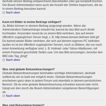
deshalb deinen Beitrag entsprechend überarbeiten oder gar komplett löschen.
Die Board-Administration kann auch die Anzahl der Smilies begrenzen, die du
in einem Beitrag benutzen kannst.
Nach oben
Kann ich Bilder in meine Beiträge einfügen?
Ja, Bilder können in deinem Beitrag angezeigt werden. Wenn die
Administration Dateianhänge erlaubt hat, kannst du das Bild auch direkt
hochladen. Ansonsten musst du zu einem Bild verlinken, das auf einem
öffentlich zugänglichen Server liegt, z. B. http://www.domain.tld/mein-bild.gif.
Du kannst weder Bilder verlinken, die sich auf deinem eigenen PC befinden
(außer es ist ein öffentlich zugänglicher Server), noch zu Bildern, die nur nach
einer Anmeldung verfügbar sind, z. B. Hotmail- oder Yahoo-Mailboxen, mit
einem Passwort geschützte Seiten usw. Um das Bild anzuzeigen, benutze den
BBCode-Tag „[img]“.
Nach oben
Was sind globale Bekanntmachungen?
Globale Bekanntmachungen beinhalten wichtige Informationen, deshalb
solltest du sie so bald wie möglich lesen. Globale Bekanntmachungen
erscheinen ganz oben in jedem Forum und ebenfalls in deinem persönlichen
Bereich. Ob du eine globale Bekanntmachung schreiben kannst oder nicht,
hängt von den durch die Board-Administration vergebenen Berechtigungen
ab.
Nach oben
Was sind Bekanntmachungen?